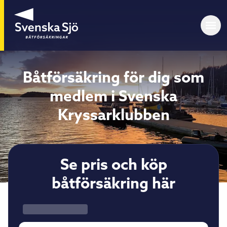
Båtförsäkring för dig som
medlem i Svenska
Kryssarklubben
Se pris och köp
båtförsäkring här