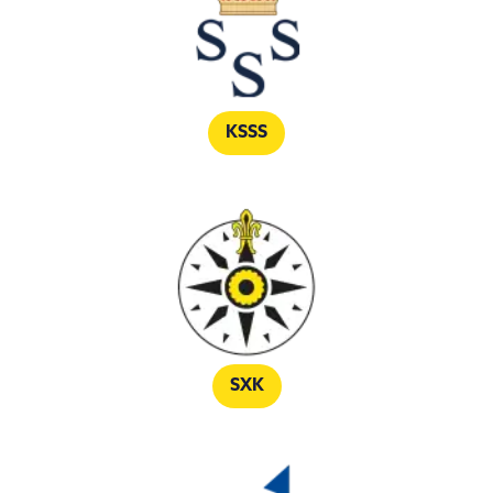
KSSS
SXK