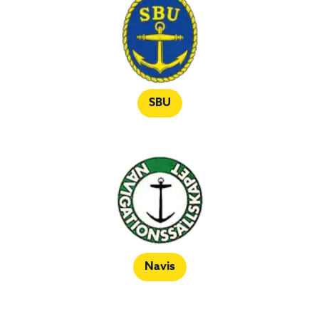
SBU
Navis