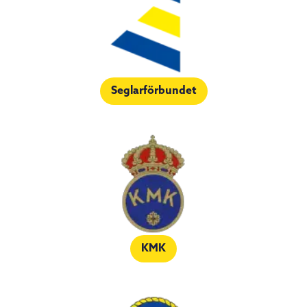
Seglarförbundet
KMK