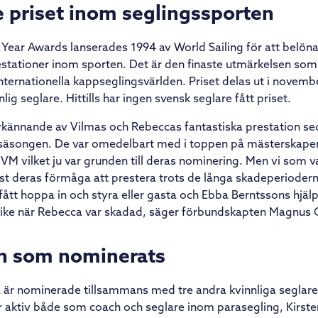
e priset inom seglingssporten
e Year Awards lanserades 1994 av World Sailing för att belöna
stationer inom sporten. Det är den finaste utmärkelsen som
ternationella kappseglingsvärlden. Priset delas ut i november 
lig seglare. Hittills har ingen svensk seglare fått priset.
 erkännande av Vilmas och Rebeccas fantastiska prestation s
 säsongen. De var omedelbart med i toppen på mästerskapen
VM vilket ju var grunden till deras nominering. Men vi som 
t deras förmåga att prestera trots de långa skadeperioder
fått hoppa in och styra eller gasta och Ebba Berntssons hjälp
rike när Rebecca var skadad, säger förbundskapten Magnus 
n som nominerats
är nominerade tillsammans med tre andra kvinnliga seglare
 aktiv både som coach och seglare inom parasegling, Kirste