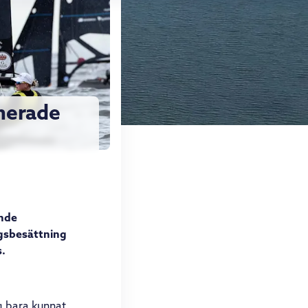
nerade
ande
ngsbesättning
s.
ag bara kunnat