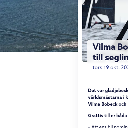
Vilma Bo
till segl
tors 19 okt. 20
Det var glädjebe
världsmästarna i k
Vilma Bobeck och R
Grattis till er båd
– Att ens bli nomin