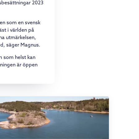
sbesättningar 2023
ngen som en svensk
bäst i världen på
nna utmärkelsen,
ård, säger Magnus.
m som helst kan
stningen är öppen