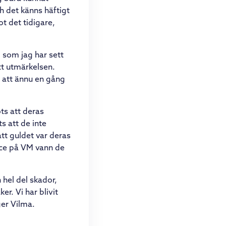
 det känns häftigt
 det tidigare,
g som jag har sett
tt utmärkelsen.
l att ännu en gång
ts att deras
s att de inte
tt guldet var deras
race på VM vann de
hel del skador,
er. Vi har blivit
ger Vilma.