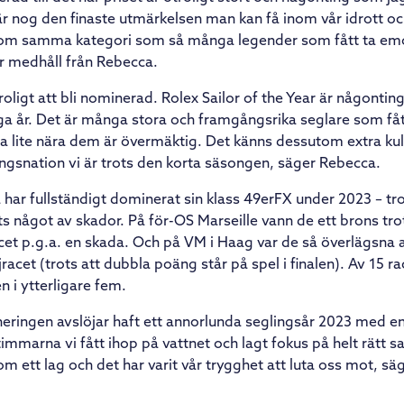
nog den finaste utmärkelsen man kan få inom vår idrott och
inom samma kategori som så många legender som fått ta emot
r medhåll från Rebecca.
roligt att bli nominerad. Rolex Sailor of the Year är någontin
ga år. Det är många stora och framgångsrika seglare som få
ra lite nära dem är övermäktig. Det känns dessutom extra ku
lingsnation vi är trots den korta säsongen, säger Rebecca.
har fullständigt dominerat sin klass 49erFX under 2023 – tro
s något av skador. På för-OS Marseille vann de ett brons trot
cet p.g.a. en skada. Och på VM i Haag var de så överlägsna a
racet (trots att dubbla poäng står på spel i finalen). Av 15 
n i ytterligare fem.
eringen avslöjar haft ett annorlunda seglingsår 2023 med en 
immarna vi fått ihop på vattnet och lagt fokus på helt rätt sak
m ett lag och det har varit vår trygghet att luta oss mot, sä