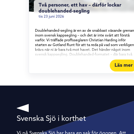
Två personer, ett hav – därför lockar
doublehanded-segling
tis 23 juni 2026
Doublehanded-segling är en av de snabbast växande grenar
inom svensk kappsegling – och det är inte svårt att förstå
varför. Vi träffade proffsseglaren Christian Harding inför
starten av Gotland Runt för att ta reda på vad som verkligen
krävs när ni är bara två mot havet. Det händer något inom
svensk kappsegling. Doublehanded-formatet – där bara två
personer bemannar båten – har vuxit stadigt under det
senaste och ett halvt decenniet, och intresset visar inga
Läs mer
tecken på att mattas av. Vi tog en tur med proffsseglaren
Christian Harding, som i år seglar Gotland Runt tillsammans
med äventyraren Aron Andersson ombord på vår Elan 310
Groundbreaker. Vad det egentligen är som lockar med att
segla kortbemannat – och vad som krävs för att göra det bra
Konstant i rörelse För Christian Harding handlar tjusningen
om tempot. I en båt med full besättning kan långa perioder 
utan att varje enskild besättningsmedlem behöver göra
något. Doublehanded är raka motsatsen. – Det är aldrig någ
vila – det är det som är så kul, säger han. Det innebär förstå
också att förberedelserna väger tyngre. Allt ombord måste
Svenska Sjö i korthet
vara genomtänkt, från rigg och segeltrim till rutiner för att ä
och sova. Vila är också en taktik På ett lopp av Gotland Runt
kaliber – flera hundra nautiska mil runt en hel ö – räcker det
Vi på Svenska Sjö har bara en sak för ögonen. Att