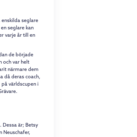
 enskilda seglare
 en seglare kan
varje år till en
edan de började
 och var helt
varit närmare dem
na då deras coach,
 på världscupen i
Grävare.
. Dessa är; Betsy
n Neuschafer,