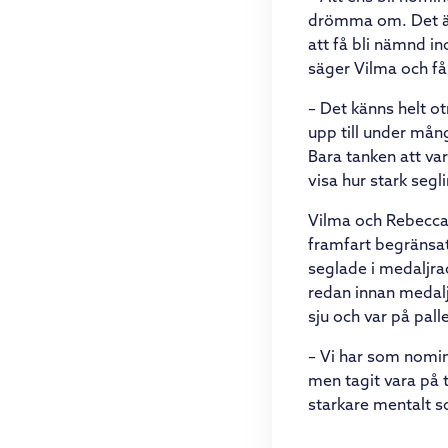
drömma om. Det är 
att få bli nämnd 
säger Vilma och få
– Det känns helt ot
upp till under mån
Bara tanken att va
visa hur stark seg
Vilma och Rebecca 
framfart begränsat
seglade i medaljra
redan innan medalj
sju och var på palle
– Vi har som nomin
men tagit vara på t
starkare mentalt so