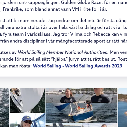
n jorden runt-kappseglingen, Golden Globe Race, för enman
 Frankrike, som bland annat vann VM i Kite foil i år.
tvist att bli nominerade. Jag undrar om det inte är första gå
kall vara extra stolta i år över hela vårt landslag och att vi är 
fyra team i världsklass. Jag tror Vilma och Rebecca kan vi
rån andra discipliner i vår mångfacetterade sport är rätt h
 utses av
World Sailing Member National Authorities
. Men ve
ande för att på så sätt ”hjälpa” juryn att ta rätt beslut. Rö
r kan man rösta:
World Sailing - World Sailing Awards 2023