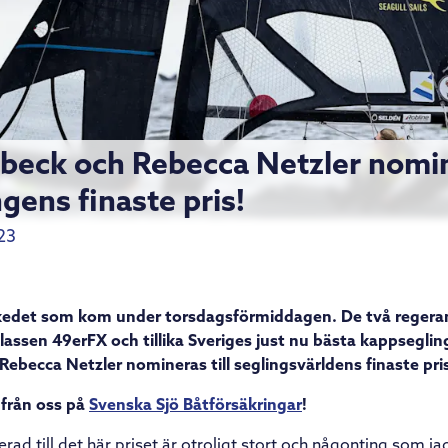
beck och Rebecca Netzler nomi
ingens finaste pris!
23
skedet som kom under torsdagsförmiddagen. De två reger
lassen 49erFX och tillika Sveriges just nu bästa kappsegli
ebecca Netzler nomineras till seglingsvärldens finaste pri
a från oss på
Svenska Sjö Båtförsäkringar
!
erad till det här priset är otroligt stort och någonting som j