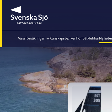
Våra försäkringar
Kunskapsbanken
För båtklubbar
Nyhete