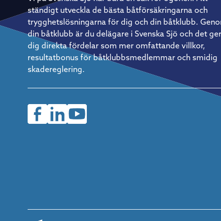
inte att bara vara duktig på att segla. Återhämtning blir lika
ständigt utveckla de bästa båtförsäkringarna och
strategisk som vindtaktik. – Vi kör ett rullande schema med
tre timmars segling följt av tre timmars vila. Det måste få
trygghetslösningarna för dig och din båtklubb. Gen
vara flexibelt i praktiken, men fasta rutiner är avgörande för
din båtklubb är du delägare i Svenska Sjö och det ge
att verkligen återhämta sig ordentligt. Så kommer du igång
Christian Harding är tydlig med rådet till den som vill prova
dig direkta fördelar som mer omfattande villkor,
på: börja enkelt. En mindre, lätthanterlig båt och en pålitlig
resultatbonus för båtklubbsmedlemmar och smidig
kompis med rätt inställning är allt som behövs för att ta de
första stegen. Saknar man egen båt finns det ofta möjlighet
skadereglering.
att hoppa på som gast hos en erfaren båtägare – ett utmärk
sätt att lära sig formatet inifrån innan man investerar i eget
material.