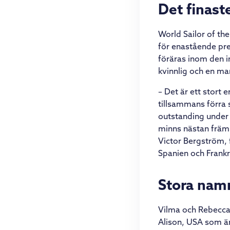
Det finast
World Sailor of th
för enastående pre
föräras inom den in
kvinnlig och en man
– Det är ett stort
tillsammans förra
outstanding under 
minns nästan främs
Victor Bergström, 
Spanien och Frank
Stora nam
Vilma och Rebecca 
Alison, USA som är