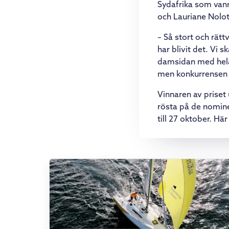
Sydafrika som van
och Lauriane Nolot,
– Så stort och rät
har blivit det. Vi s
damsidan med hela 
men konkurrensen f
Vinnaren av priset
rösta på de nominer
till 27 oktober. Hä