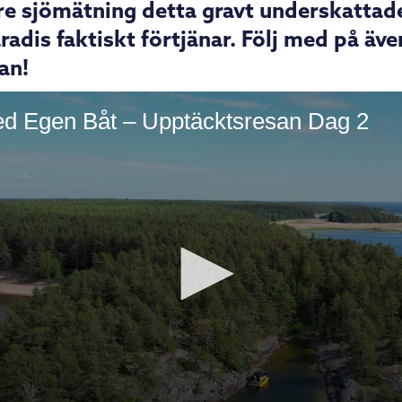
re sjömätning detta gravt underskattad
adis faktiskt förtjänar. Följ med på äve
an!