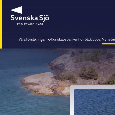
Våra försäkringar
Kunskapsbanken
För båtklubbar
Nyhete