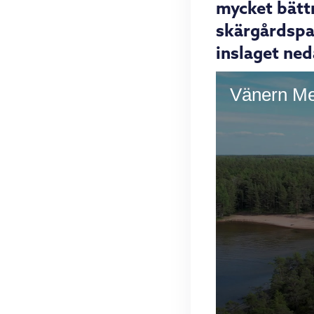
mycket bätt
skärgårdspar
inslaget ned