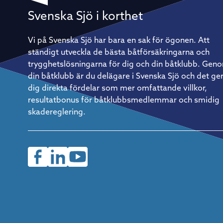
vila – det är det som är så kul, säger han. Det innebär förstå
också att förberedelserna väger tyngre. Allt ombord måste
Svenska Sjö i korthet
vara genomtänkt, från rigg och segeltrim till rutiner för att ä
och sova. Vila är också en taktik På ett lopp av Gotland Runt
kaliber – flera hundra nautiska mil runt en hel ö – räcker det
Vi på Svenska Sjö har bara en sak för ögonen. Att
inte att bara vara duktig på att segla. Återhämtning blir lika
ständigt utveckla de bästa båtförsäkringarna och
strategisk som vindtaktik. – Vi kör ett rullande schema med
tre timmars segling följt av tre timmars vila. Det måste få
trygghetslösningarna för dig och din båtklubb. Gen
vara flexibelt i praktiken, men fasta rutiner är avgörande för
din båtklubb är du delägare i Svenska Sjö och det ge
att verkligen återhämta sig ordentligt. Så kommer du igång
Christian Harding är tydlig med rådet till den som vill prova
dig direkta fördelar som mer omfattande villkor,
på: börja enkelt. En mindre, lätthanterlig båt och en pålitlig
resultatbonus för båtklubbsmedlemmar och smidig
kompis med rätt inställning är allt som behövs för att ta de
första stegen. Saknar man egen båt finns det ofta möjlighet
skadereglering.
att hoppa på som gast hos en erfaren båtägare – ett utmärk
sätt att lära sig formatet inifrån innan man investerar i eget
material.