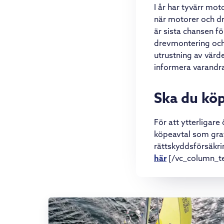
I år har tyvärr mot
när motorer och dre
är sista chansen fö
drevmontering och 
utrustning av värde
informera varandra
Ska du köpa
För att ytterligare
köpeavtal som grat
rättskyddsförsäkri
här
[/vc_column_te