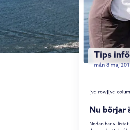
Tips infö
mån 8 maj 201
[vc_row][vc_colum
Nu börjar 
Nedan har vi lista