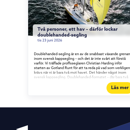
Två personer, ett hav – därför lockar
doublehanded-segling
tis 23 juni 2026
Doublehanded-segling är en av de snabbast växande grenar
inom svensk kappsegling – och det är inte svårt att förstå
varför. Vi träffade proffsseglaren Christian Harding inför
starten av Gotland Runt för att ta reda på vad som verkligen
krävs när ni är bara två mot havet. Det händer något inom
svensk kappsegling. Doublehanded-formatet – där bara två
personer bemannar båten – har vuxit stadigt under det
senaste och ett halvt decenniet, och intresset visar inga
Läs mer
tecken på att mattas av. Vi tog en tur med proffsseglaren
Christian Harding, som i år seglar Gotland Runt tillsammans
med äventyraren Aron Andersson ombord på vår Elan 310
Groundbreaker. Vad det egentligen är som lockar med att
segla kortbemannat – och vad som krävs för att göra det bra
Konstant i rörelse För Christian Harding handlar tjusningen
om tempot. I en båt med full besättning kan långa perioder 
utan att varje enskild besättningsmedlem behöver göra
något. Doublehanded är raka motsatsen. – Det är aldrig någ