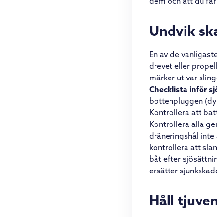
dem och att du får
Undvik ska
En av de vanligaste
drevet eller prope
märker ut var sling
Checklista inför s
bottenpluggen (dy
Kontrollera att batt
Kontrollera alla g
dräneringshål inte
kontrollera att sla
båt efter sjösättni
ersätter sjunkskado
Håll tjuve