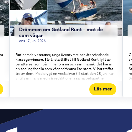
Drömmen om Gotland Runt – möt de
som vågar
ons 17 juni 2026
na
Rutinerade veteraner, unga äventyrare och återvändande
Gr
klassegervinnare. I år är startfältet till Gotland Runt fyllt av
sk
berättelser som påminner om en och samma sak: det här är
m
en segling för alla som vågar drömma lite stort. Vi har träffat
S
tre av dem. Med drygt en vecka kvar till start den 28 juni har
m
vi tillsammans med vår redaktionella samarbetspartner
S
Skippo mött några av de besättningar som gör årets upplaga
gl
av Gotland Runt. En sak är tydlig genom alla tre möten:
r
Läs mer
Gotland Runt är inte bara för proffsen. Erfarenhet möter
b
entusiasm Kajsa Terz Moravet är inget nyfiket nybörjarnamn i
p
startfältet – hon är ett återkommande ansikte i Gotland Runt
Sa
och ger sig ut igen i år, den här gången på Omega 42:an
D
.
Oriole tillsammans med sin pappa. Det är en välbeprövad och
h
pålitlig kryssare som passar upplägget perfekt. Att segla ihop
e
gå
med familjen, på en båt alla känner utan och innan, är en
s
medveten strategi. Kajsas råd till den som funderar på att ta
st
on
steget? Öppna upp båten och bjud in andra – precis som
ä