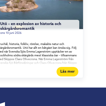
Utö – en explosion av historia och
skärgårdsromantik
ons 10 juni 2026
uvhål, historia, folkliv, rörelse, makalös natur och
ärgårdsromantik. Utö har allt en båtgäst kan önska sig. Följ
ed när Svenska Sjös Emma Lagerström upptäcker en av
tockholms södra skärgårds mest klassiska öar – tillsammans
ed Skippos Claes Olivecrona. När Emma Lagerström från
venska Sjö Båtförsäkringar och Claes Olivecrona från Skippo
ider in mot den klassiska skärgårdsön är det som att köra
akt in i ett stycke svensk sommarhistoria. Här har människor
Läs mer
rutit malm sedan medeltiden, societeten har druckit punsch
å verandor och Evert Taube har diktat sig varm.
mmantaget gör det Utö till mer än ett färdmål för sjöfarare.
et är ett begrepp. Pondus utan stress När man närmar sig
amnen reser sig den gamla gruvpatronens tjänstevilla som
tt riktmärke över öns långa historia – en pampig byggnad
om står som symbol för hela ön, stillsam pondus utan
ress. Utö är en sådan plats där historiens vingslag känns
nda in i märgen. Seglare, sommargäster, fiskare, konstnärer,