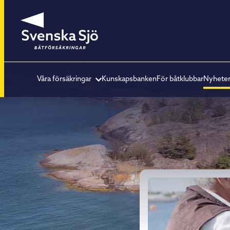
Våra försäkringar
Kunskapsbanken
För båtklubbar
Nyhete