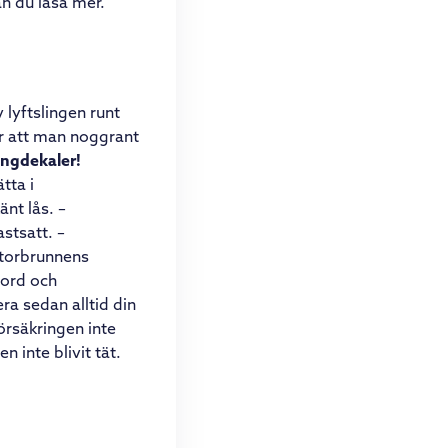
n du läsa mer.
 lyftslingen runt
är att man noggrant
ingdekaler!
tta i
nt lås. –
astsatt. –
otorbrunnens
bord och
ra sedan alltid din
försäkringen inte
n inte blivit tät.