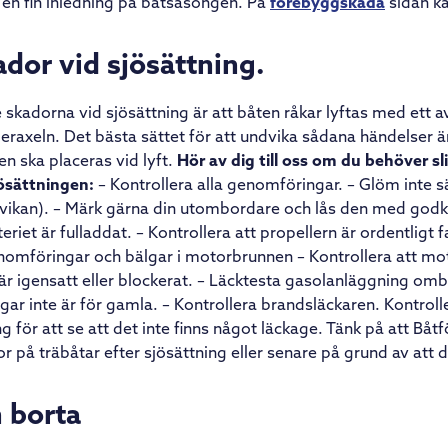
 en fin inledning på båtsäsongen. På
forebyggskada
sidan ka
dor vid sjösättning.
 skadorna vid sjösättning är att båten råkar lyftas med ett av
lleraxeln. Det bästa sättet för att undvika sådana händelser 
en ska placeras vid lyft.
Hör av dig till oss om du behöver sl
jösättningen:
– Kontrollera alla genomföringar. – Glöm inte sä
vikan). – Märk gärna din utombordare och lås den med godkä
eriet är fulladdat. – Kontrollera att propellern är ordentligt f
enomföringar och bälgar i motorbrunnen – Kontrollera att m
 är igensatt eller blockerat. – Läcktesta gasolanläggning om
ngar inte är för gamla. – Kontrollera brandsläckaren. Kontrolle
ng för att se att det inte finns något läckage. Tänk på att Båt
r på träbåtar efter sjösättning eller senare på grund av att de
n borta