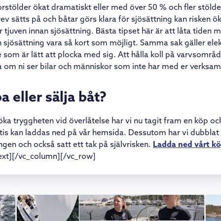
orstölder ökat dramatiskt eller med över 50 % och fler stölde
v sätts på och båtar görs klara för sjösättning kan risken ök
r tjuven innan sjösättning. Bästa tipset här är att låta tiden
sjösättning vara så kort som möjligt. Samma sak gäller ele
 som är lätt att plocka med sig. Att hålla koll på varvsområ
 om ni ser bilar och människor som inte har med er verksam
 eller sälja båt?
 öka tryggheten vid överlåtelse har vi nu tagit fram en köp oc
is kan laddas ned på vår hemsida. Dessutom har vi dubblat
ngen och också satt ett tak på självrisken.
Ladda ned vårt kö
xt][/vc_column][/vc_row]