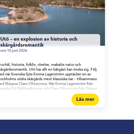
Utö – en explosion av historia och
skärgårdsromantik
ons 10 juni 2026
uvhål, historia, folkliv, rörelse, makalös natur och
ärgårdsromantik. Utö har allt en båtgäst kan önska sig. Följ
ed när Svenska Sjös Emma Lagerström upptäcker en av
tockholms södra skärgårds mest klassiska öar – tillsammans
ed Skippos Claes Olivecrona. När Emma Lagerström från
venska Sjö Båtförsäkringar och Claes Olivecrona från Skippo
ider in mot den klassiska skärgårdsön är det som att köra
akt in i ett stycke svensk sommarhistoria. Här har människor
Läs mer
rutit malm sedan medeltiden, societeten har druckit punsch
å verandor och Evert Taube har diktat sig varm.
mmantaget gör det Utö till mer än ett färdmål för sjöfarare.
et är ett begrepp. Pondus utan stress När man närmar sig
amnen reser sig den gamla gruvpatronens tjänstevilla som
tt riktmärke över öns långa historia – en pampig byggnad
om står som symbol för hela ön, stillsam pondus utan