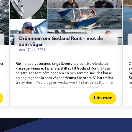
Drömmen om Gotland Runt – möt de
som vågar
ons 17 juni 2026
na
Rutinerade veteraner, unga äventyrare och återvändande
Gr
klassegervinnare. I år är startfältet till Gotland Runt fyllt av
sk
berättelser som påminner om en och samma sak: det här är
m
en segling för alla som vågar drömma lite stort. Vi har träffat
S
tre av dem. Med drygt en vecka kvar till start den 28 juni har
m
vi tillsammans med vår redaktionella samarbetspartner
S
Skippo mött några av de besättningar som gör årets upplaga
gl
av Gotland Runt. En sak är tydlig genom alla tre möten:
r
Läs mer
Gotland Runt är inte bara för proffsen. Erfarenhet möter
b
entusiasm Kajsa Terz Moravet är inget nyfiket nybörjarnamn i
p
startfältet – hon är ett återkommande ansikte i Gotland Runt
Sa
och ger sig ut igen i år, den här gången på Omega 42:an
D
.
Oriole tillsammans med sin pappa. Det är en välbeprövad och
h
pålitlig kryssare som passar upplägget perfekt. Att segla ihop
e
gå
med familjen, på en båt alla känner utan och innan, är en
s