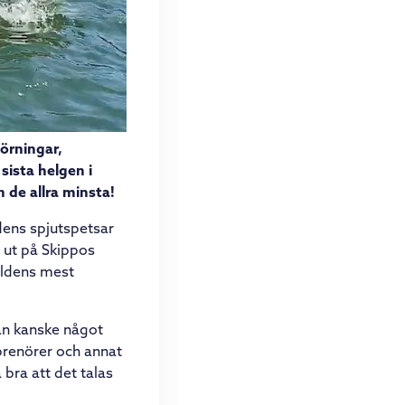
örningar,
sista helgen i
n de allra minsta!
dens spjutspetsar
a ut på Skippos
ärldens mest
än kanske något
reprenörer och annat
 bra att det talas