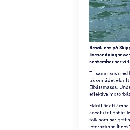
Besök oss på Skip
livesändningar oc
september ser vi ti
Tillsammans med bå
på området eldrif
Elbåtsmässa. Under
effektiva motorbåt
Eldrift är ett äm
annat i fritidsbåt-
folk som har gett s
internationellt om 