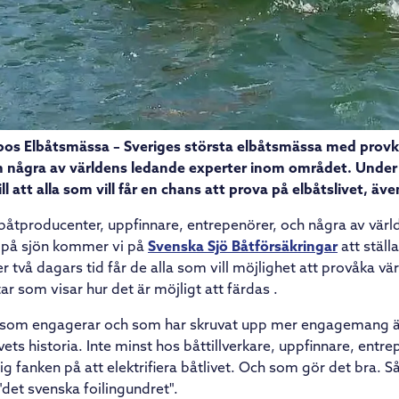
pos Elbåtsmässa – Sveriges största elbåtsmässa med provk
h några av världens ledande experter inom området. Under 
ll att alla som vill får en chans att prova på elbåtslivet, äve
tproducenter, uppfinnare, entrepenörer, och några av värl
t på sjön kommer vi på
Svenska Sjö Båtförsäkringar
att ställ
 två dagars tid får de alla som vill möjlighet att provåka v
ar som visar hur det är möjligt att färdas
.
ne som engagerar och som har skruvat upp mer engagemang 
livets historia. Inte minst hos båttillverkare, uppfinnare, ent
ig fanken på att elektrifiera båtlivet. Och som gör det bra. Så
"det svenska foilingundret".