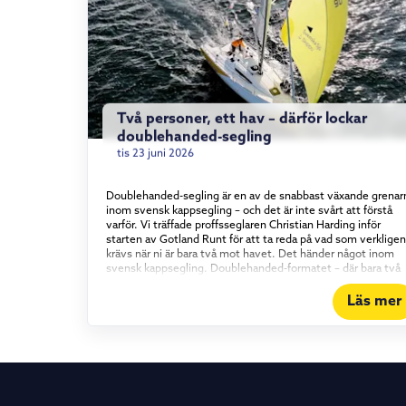
Två personer, ett hav – därför lockar
doublehanded-segling
tis 23 juni 2026
Doublehanded-segling är en av de snabbast växande grenar
inom svensk kappsegling – och det är inte svårt att förstå
varför. Vi träffade proffsseglaren Christian Harding inför
starten av Gotland Runt för att ta reda på vad som verkligen
krävs när ni är bara två mot havet. Det händer något inom
svensk kappsegling. Doublehanded-formatet – där bara två
personer bemannar båten – har vuxit stadigt under det
senaste och ett halvt decenniet, och intresset visar inga
Läs mer
tecken på att mattas av. Vi tog en tur med proffsseglaren
Christian Harding, som i år seglar Gotland Runt tillsammans
med äventyraren Aron Andersson ombord på vår Elan 310
Groundbreaker. Vad det egentligen är som lockar med att
segla kortbemannat – och vad som krävs för att göra det bra
Konstant i rörelse För Christian Harding handlar tjusningen
om tempot. I en båt med full besättning kan långa perioder 