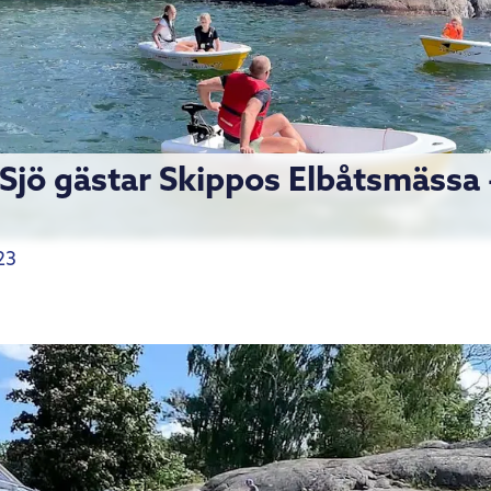
Sjö gästar Skippos Elbåtsmässa 
23