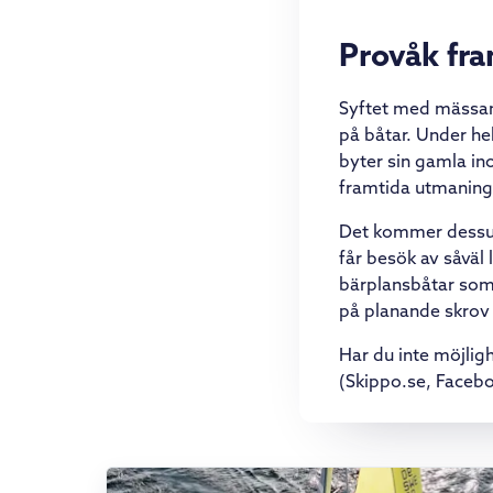
Provåk fra
Syftet med mässan 
på båtar. Under h
byter sin gamla in
framtida utmaningar 
Det kommer dessut
får besök av såväl
bärplansbåtar som k
på planande skrov –
Har du inte möjligh
(Skippo.se, Faceb