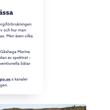
ässa
ergiförbrukningen
ov och hur man
ras. Men även vilka
r Gåshaga Marina
dan av spektrat –
ventionella båtar
ppo.se
:s kanaler
agen.