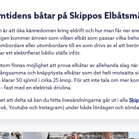
mtidens båtar på Skippos Elbåtsm
är att öka kännedomen kring eldrift och hur man får ner en
elgen kommer ämnen som vilken elbåt som passar vilka beh
ombordare eller utombordare till en som drivs av el att berö
ett elektrifierat båtliv ställs inför.
om finnas möjlighet att prova elbåtar av allehanda slag nä
 långsamma och knäpptysta elbåtar som det helt motsatta si
larar 50 sjömil i cirka 25 knop. För att inte tala om mer kon
 fast med en elektrisk drivlina.
et att delta så kan du hitta livesändningarna går ut i alla
Ski
ook, Youtube och Instagram) under både lördagen och sönd