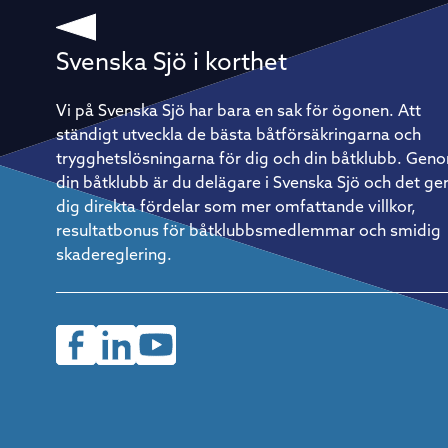
utan att varje enskild besättningsmedlem behöver göra
något. Doublehanded är raka motsatsen. – Det är aldrig någ
vila – det är det som är så kul, säger han. Det innebär förstå
också att förberedelserna väger tyngre. Allt ombord måste
Svenska Sjö i korthet
vara genomtänkt, från rigg och segeltrim till rutiner för att ä
och sova. Vila är också en taktik På ett lopp av Gotland Runt
kaliber – flera hundra nautiska mil runt en hel ö – räcker det
Vi på Svenska Sjö har bara en sak för ögonen. Att
inte att bara vara duktig på att segla. Återhämtning blir lika
ständigt utveckla de bästa båtförsäkringarna och
strategisk som vindtaktik. – Vi kör ett rullande schema med
tre timmars segling följt av tre timmars vila. Det måste få
trygghetslösningarna för dig och din båtklubb. Gen
vara flexibelt i praktiken, men fasta rutiner är avgörande för
din båtklubb är du delägare i Svenska Sjö och det ge
att verkligen återhämta sig ordentligt. Så kommer du igång
Christian Harding är tydlig med rådet till den som vill prova
dig direkta fördelar som mer omfattande villkor,
på: börja enkelt. En mindre, lätthanterlig båt och en pålitlig
resultatbonus för båtklubbsmedlemmar och smidig
kompis med rätt inställning är allt som behövs för att ta de
första stegen. Saknar man egen båt finns det ofta möjlighet
skadereglering.
att hoppa på som gast hos en erfaren båtägare – ett utmärk
sätt att lära sig formatet inifrån innan man investerar i eget
material.