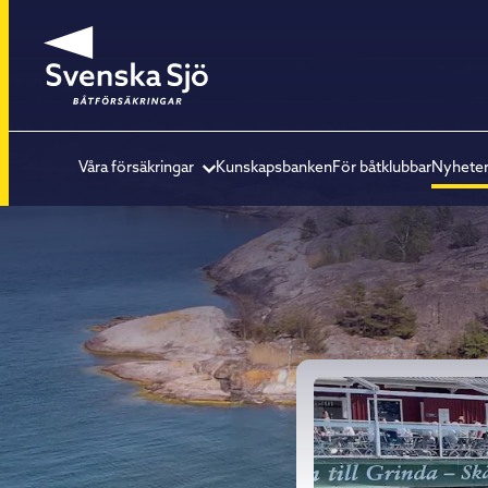
Våra försäkringar
Kunskapsbanken
För båtklubbar
Nyhete