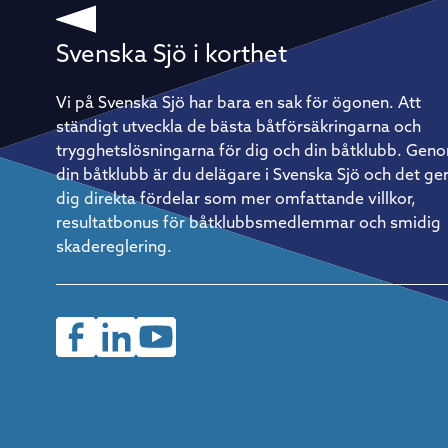
utan att varje enskild besättningsmedlem behöver göra
något. Doublehanded är raka motsatsen. – Det är aldrig någ
vila – det är det som är så kul, säger han. Det innebär förstå
också att förberedelserna väger tyngre. Allt ombord måste
Svenska Sjö i korthet
vara genomtänkt, från rigg och segeltrim till rutiner för att ä
och sova. Vila är också en taktik På ett lopp av Gotland Runt
kaliber – flera hundra nautiska mil runt en hel ö – räcker det
Vi på Svenska Sjö har bara en sak för ögonen. Att
inte att bara vara duktig på att segla. Återhämtning blir lika
ständigt utveckla de bästa båtförsäkringarna och
strategisk som vindtaktik. – Vi kör ett rullande schema med
tre timmars segling följt av tre timmars vila. Det måste få
trygghetslösningarna för dig och din båtklubb. Gen
vara flexibelt i praktiken, men fasta rutiner är avgörande för
din båtklubb är du delägare i Svenska Sjö och det ge
att verkligen återhämta sig ordentligt. Så kommer du igång
Christian Harding är tydlig med rådet till den som vill prova
dig direkta fördelar som mer omfattande villkor,
på: börja enkelt. En mindre, lätthanterlig båt och en pålitlig
resultatbonus för båtklubbsmedlemmar och smidig
kompis med rätt inställning är allt som behövs för att ta de
första stegen. Saknar man egen båt finns det ofta möjlighet
skadereglering.
att hoppa på som gast hos en erfaren båtägare – ett utmärk
sätt att lära sig formatet inifrån innan man investerar i eget
material.