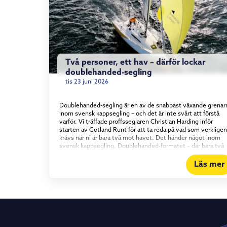
Två personer, ett hav – därför lockar
doublehanded-segling
tis 23 juni 2026
Doublehanded-segling är en av de snabbast växande grenar
inom svensk kappsegling – och det är inte svårt att förstå
varför. Vi träffade proffsseglaren Christian Harding inför
starten av Gotland Runt för att ta reda på vad som verkligen
krävs när ni är bara två mot havet. Det händer något inom
svensk kappsegling. Doublehanded-formatet – där bara två
personer bemannar båten – har vuxit stadigt under det
senaste och ett halvt decenniet, och intresset visar inga
Läs mer
tecken på att mattas av. Vi tog en tur med proffsseglaren
Christian Harding, som i år seglar Gotland Runt tillsammans
med äventyraren Aron Andersson ombord på vår Elan 310
Groundbreaker. Vad det egentligen är som lockar med att
segla kortbemannat – och vad som krävs för att göra det bra
Konstant i rörelse För Christian Harding handlar tjusningen
om tempot. I en båt med full besättning kan långa perioder 