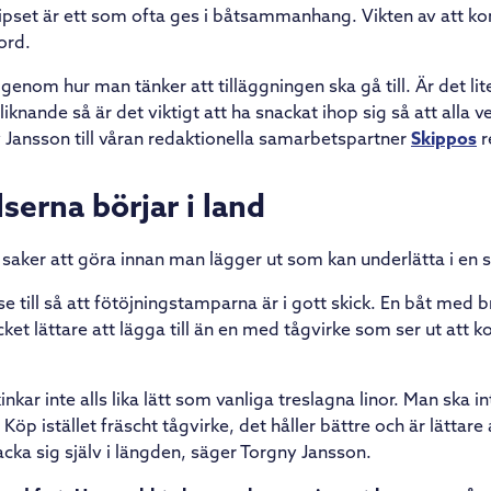
tipset är ett som ofta ges i båtsammanhang. Vikten av att
ord.
 igenom hur man tänker att tilläggningen ska gå till. Är det l
 liknande så är det viktigt att ha snackat ihop sig så att alla 
 Jansson till våran redaktionella samarbetspartner
Skippos
r
serna börjar i land
saker att göra innan man lägger ut som kan underlätta i en s
se till så att fötöjningstamparna är i gott skick. En båt med 
ket lättare att lägga till än en med tågvirke som ser ut att
kinkar inte alls lika lätt som vanliga treslagna linor. Man ska in
Köp istället fräscht tågvirke, det håller bättre och är lättar
ka sig själv i längden, säger Torgny Jansson.