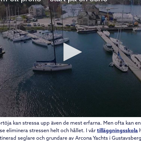
förtöja kan stressa upp även de mest erfarna. Men ofta kan en
e eliminera stressen helt och hållet. I vår
tilläggningsskola
h
tinerad seglare och grundare av Arcona Yachts i Gustavsberg