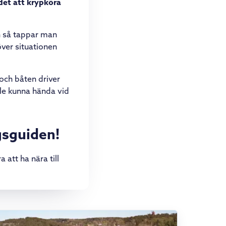
det att krypköra
n så tappar man
ver situationen
ch båten driver
ulle kunna hända vid
gsguiden!
att ha nära till