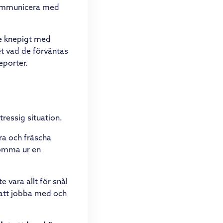
 kommunicera med
ite knepigt med
vet vad de förväntas
eporter.
tressig situation.
bra och fräscha
 komma ur en
te vara allt för snål
e att jobba med och