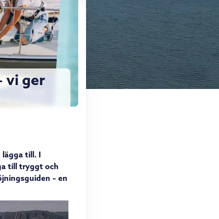
 vi ger
ägga till. I
a till tryggt och
töjningsguiden – en