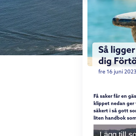
Så ligger
dig Fört
fre 16 juni 202
Få saker får en gä
klippet nedan ger 
säkert i så gott s
liten handbok som