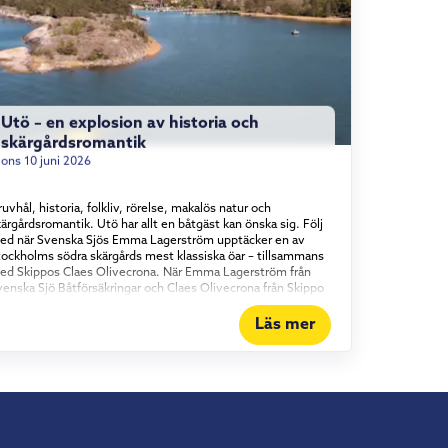
Utö – en explosion av historia och
skärgårdsromantik
ons 10 juni 2026
uvhål, historia, folkliv, rörelse, makalös natur och
ärgårdsromantik. Utö har allt en båtgäst kan önska sig. Följ
ed när Svenska Sjös Emma Lagerström upptäcker en av
tockholms södra skärgårds mest klassiska öar – tillsammans
ed Skippos Claes Olivecrona. När Emma Lagerström från
venska Sjö Båtförsäkringar och Claes Olivecrona från Skippo
ider in mot den klassiska skärgårdsön är det som att köra
akt in i ett stycke svensk sommarhistoria. Här har människor
Läs mer
rutit malm sedan medeltiden, societeten har druckit punsch
å verandor och Evert Taube har diktat sig varm.
mmantaget gör det Utö till mer än ett färdmål för sjöfarare.
et är ett begrepp. Pondus utan stress När man närmar sig
amnen reser sig den gamla gruvpatronens tjänstevilla som
tt riktmärke över öns långa historia – en pampig byggnad
om står som symbol för hela ön, stillsam pondus utan