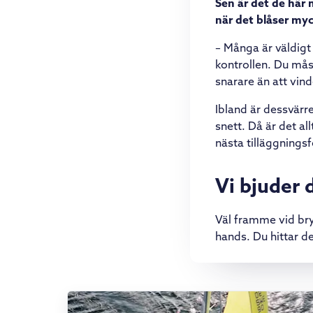
Sen är det de här
när det blåser my
– Många är väldigt
kontrollen. Du mås
snarare än att vin
Ibland är dessvär
snett. Då är det al
nästa tilläggnings
Vi bjuder 
Väl framme vid bry
hands. Du hittar d