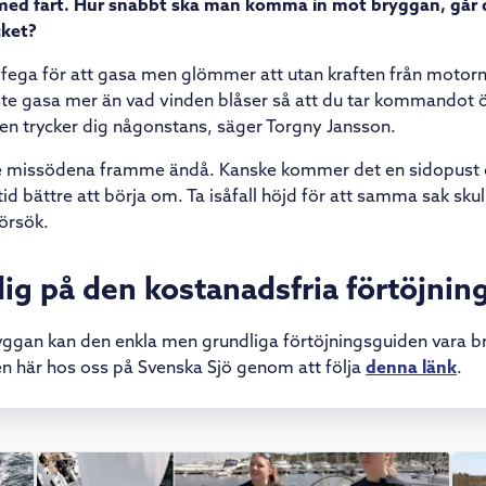
 med fart. Hur snabbt ska man komma in mot bryggan, går 
cket?
 fega för att gasa men glömmer att utan kraften från motor
te gasa mer än vad vinden blåser så att du tar kommandot ö
den trycker dig någonstans, säger Torgny Jansson.
re missödena framme ändå. Kanske kommer det en sidopust o
ltid bättre att börja om. Ta isåfall höjd för att samma sak sk
försök.
dig på den kostanadsfria förtöjnin
ggan kan den enkla men grundliga förtöjningsguiden vara bra 
en här hos oss på Svenska Sjö genom att följa
denna länk
.