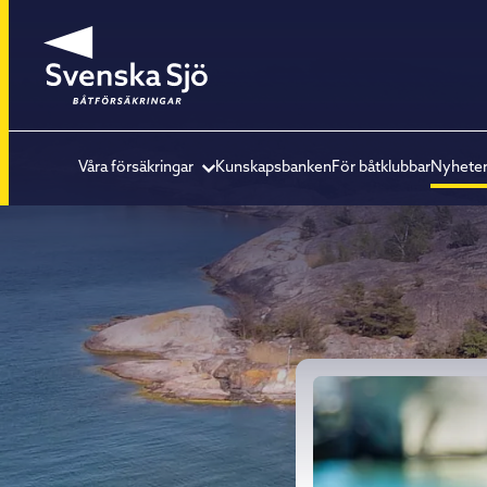
Våra försäkringar
Kunskapsbanken
För båtklubbar
Nyhete