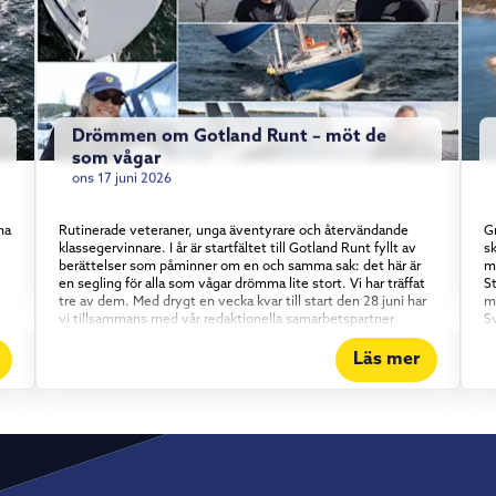
Drömmen om Gotland Runt – möt de
som vågar
ons 17 juni 2026
na
Rutinerade veteraner, unga äventyrare och återvändande
Gr
klassegervinnare. I år är startfältet till Gotland Runt fyllt av
sk
berättelser som påminner om en och samma sak: det här är
m
en segling för alla som vågar drömma lite stort. Vi har träffat
S
tre av dem. Med drygt en vecka kvar till start den 28 juni har
m
vi tillsammans med vår redaktionella samarbetspartner
S
Skippo mött några av de besättningar som gör årets upplaga
gl
av Gotland Runt. En sak är tydlig genom alla tre möten:
r
Läs mer
Gotland Runt är inte bara för proffsen. Erfarenhet möter
b
entusiasm Kajsa Terz Moravet är inget nyfiket nybörjarnamn i
p
startfältet – hon är ett återkommande ansikte i Gotland Runt
Sa
och ger sig ut igen i år, den här gången på Omega 42:an
D
.
Oriole tillsammans med sin pappa. Det är en välbeprövad och
h
pålitlig kryssare som passar upplägget perfekt. Att segla ihop
e
gå
med familjen, på en båt alla känner utan och innan, är en
s