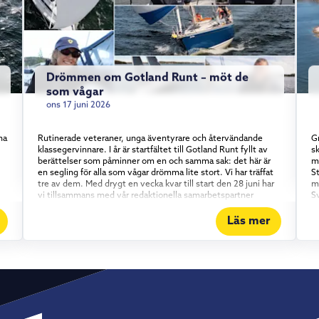
Drömmen om Gotland Runt – möt de
som vågar
ons 17 juni 2026
na
Rutinerade veteraner, unga äventyrare och återvändande
Gr
klassegervinnare. I år är startfältet till Gotland Runt fyllt av
sk
berättelser som påminner om en och samma sak: det här är
m
en segling för alla som vågar drömma lite stort. Vi har träffat
S
tre av dem. Med drygt en vecka kvar till start den 28 juni har
m
vi tillsammans med vår redaktionella samarbetspartner
S
Skippo mött några av de besättningar som gör årets upplaga
gl
av Gotland Runt. En sak är tydlig genom alla tre möten:
r
Läs mer
Gotland Runt är inte bara för proffsen. Erfarenhet möter
b
entusiasm Kajsa Terz Moravet är inget nyfiket nybörjarnamn i
p
startfältet – hon är ett återkommande ansikte i Gotland Runt
Sa
och ger sig ut igen i år, den här gången på Omega 42:an
D
.
Oriole tillsammans med sin pappa. Det är en välbeprövad och
h
pålitlig kryssare som passar upplägget perfekt. Att segla ihop
e
gå
med familjen, på en båt alla känner utan och innan, är en
s
medveten strategi. Kajsas råd till den som funderar på att ta
st