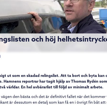
ngslisten och höj helhetsintryck
3
kigt ut som en skadad relingslist. Att ta bort och byta kan d
. Hamnens reportrar har tagit hjälp av Thomas Rydén som
två världar. En hel avbärarlist till följd av minimalt arbete.
 vägen den bästa och det är definitivt fallet när det kommer ti
nt är dessutom en detalj som kan få en i övrigt fin båt att