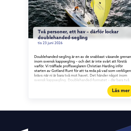
Två personer, ett hav – därför lockar
doublehanded-segling
tis 23 juni 2026
Doublehanded-segling är en av de snabbast växande grenar
inom svensk kappsegling – och det är inte svårt att förstå
varför. Vi träffade proffsseglaren Christian Harding inför
starten av Gotland Runt för att ta reda på vad som verkligen
krävs när ni är bara två mot havet. Det händer något inom
svensk kappsegling. Doublehanded-formatet – där bara två
personer bemannar båten – har vuxit stadigt under det
senaste och ett halvt decenniet, och intresset visar inga
Läs mer
tecken på att mattas av. Vi tog en tur med proffsseglaren
Christian Harding, som i år seglar Gotland Runt tillsammans
med äventyraren Aron Andersson ombord på vår Elan 310
Groundbreaker. Vad det egentligen är som lockar med att
segla kortbemannat – och vad som krävs för att göra det bra
Konstant i rörelse För Christian Harding handlar tjusningen
om tempot. I en båt med full besättning kan långa perioder 
utan att varje enskild besättningsmedlem behöver göra