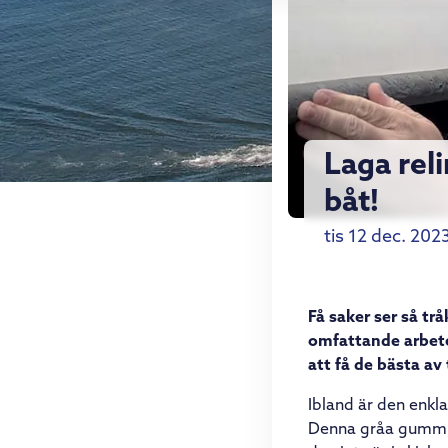
Laga reli
båt!
tis 12 dec. 202
Få saker ser så trå
omfattande arbete
att få de bästa av 
Ibland är den enkla
Denna gråa gummika