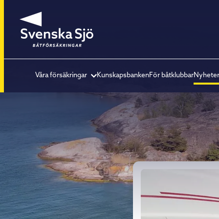
Våra försäkringar
Kunskapsbanken
För båtklubbar
Nyhete