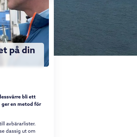
et på din
essvärre bli ett
 ger en metod för
ll avbärarlister.
 se dassig ut om