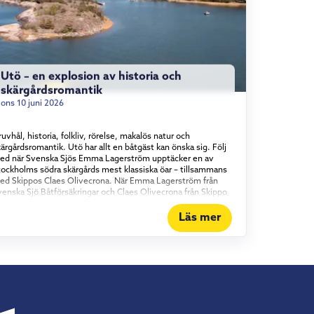
Utö – en explosion av historia och
skärgårdsromantik
ons 10 juni 2026
uvhål, historia, folkliv, rörelse, makalös natur och
ärgårdsromantik. Utö har allt en båtgäst kan önska sig. Följ
ed när Svenska Sjös Emma Lagerström upptäcker en av
tockholms södra skärgårds mest klassiska öar – tillsammans
ed Skippos Claes Olivecrona. När Emma Lagerström från
venska Sjö Båtförsäkringar och Claes Olivecrona från Skippo
ider in mot den klassiska skärgårdsön är det som att köra
akt in i ett stycke svensk sommarhistoria. Här har människor
Läs mer
rutit malm sedan medeltiden, societeten har druckit punsch
å verandor och Evert Taube har diktat sig varm.
mmantaget gör det Utö till mer än ett färdmål för sjöfarare.
et är ett begrepp. Pondus utan stress När man närmar sig
amnen reser sig den gamla gruvpatronens tjänstevilla som
tt riktmärke över öns långa historia – en pampig byggnad
om står som symbol för hela ön, stillsam pondus utan
ress. Utö är en sådan plats där historiens vingslag känns