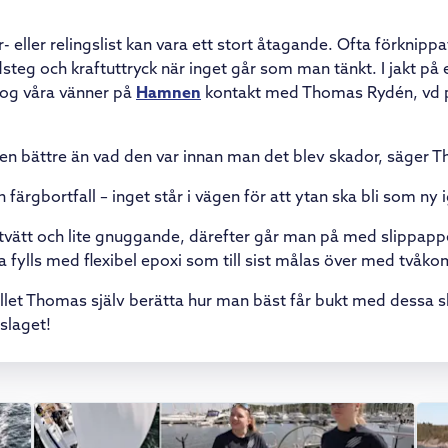
r- eller relingslist kan vara ett stort åtagande. Ofta förkni
teg och kraftuttryck när inget går som man tänkt. I jakt på e
tog våra vänner på
Hamnen
kontakt med Thomas Rydén, vd
ten bättre än vad den var innan man det blev skador, säger
 färgbortfall – inget står i vägen för att ytan ska bli som ny 
 tvätt och lite gnuggande, därefter går man på med slippapper
a fylls med flexibel epoxi som till sist målas över med tvåk
tället Thomas själv berätta hur man bäst får bukt med dessa 
nslaget!