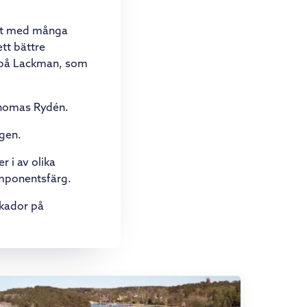
ppat med många
tt bättre
 på Lackman, som
 Thomas Rydén.
igen.
 i av olika
omponentsfärg.
skador på