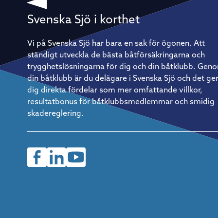
något. Doublehanded är raka motsatsen. – Det är aldrig någ
vila – det är det som är så kul, säger han. Det innebär förstå
också att förberedelserna väger tyngre. Allt ombord måste
Svenska Sjö i korthet
vara genomtänkt, från rigg och segeltrim till rutiner för att ä
och sova. Vila är också en taktik På ett lopp av Gotland Runt
kaliber – flera hundra nautiska mil runt en hel ö – räcker det
Vi på Svenska Sjö har bara en sak för ögonen. Att
inte att bara vara duktig på att segla. Återhämtning blir lika
ständigt utveckla de bästa båtförsäkringarna och
strategisk som vindtaktik. – Vi kör ett rullande schema med
tre timmars segling följt av tre timmars vila. Det måste få
trygghetslösningarna för dig och din båtklubb. Gen
vara flexibelt i praktiken, men fasta rutiner är avgörande för
din båtklubb är du delägare i Svenska Sjö och det ge
att verkligen återhämta sig ordentligt. Så kommer du igång
Christian Harding är tydlig med rådet till den som vill prova
dig direkta fördelar som mer omfattande villkor,
på: börja enkelt. En mindre, lätthanterlig båt och en pålitlig
resultatbonus för båtklubbsmedlemmar och smidig
kompis med rätt inställning är allt som behövs för att ta de
första stegen. Saknar man egen båt finns det ofta möjlighet
skadereglering.
att hoppa på som gast hos en erfaren båtägare – ett utmärk
sätt att lära sig formatet inifrån innan man investerar i eget
material.