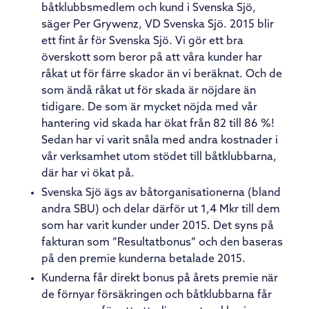
båtklubbsmedlem och kund i Svenska Sjö,
säger Per Grywenz, VD Svenska Sjö. 2015 blir
ett fint år för Svenska Sjö. Vi gör ett bra
överskott som beror på att våra kunder har
råkat ut för färre skador än vi beräknat. Och de
som ändå råkat ut för skada är nöjdare än
tidigare. De som är mycket nöjda med vår
hantering vid skada har ökat från 82 till 86 %!
Sedan har vi varit snåla med andra kostnader i
vår verksamhet utom stödet till båtklubbarna,
där har vi ökat på.
Svenska Sjö ägs av båtorganisationerna (bland
andra SBU) och delar därför ut 1,4 Mkr till dem
som har varit kunder under 2015. Det syns på
fakturan som ”Resultatbonus” och den baseras
på den premie kunderna betalade 2015.
Kunderna får direkt bonus på årets premie när
de förnyar försäkringen och båtklubbarna får