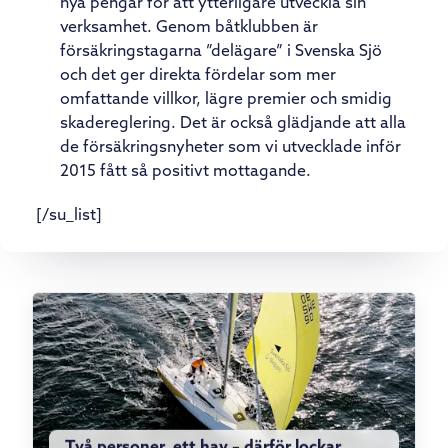
nya pengar för att ytterligare utveckla sin
verksamhet. Genom båtklubben är
försäkringstagarna ”delägare” i Svenska Sjö
och det ger direkta fördelar som mer
omfattande villkor, lägre premier och smidig
skadereglering. Det är också glädjande att alla
de försäkringsnyheter som vi utvecklade inför
2015 fått så positivt mottagande.
[/su_list]
Två personer, ett hav – därför lockar