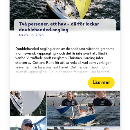
Två personer, ett hav – därför lockar
doublehanded-segling
tis 23 juni 2026
Doublehanded-segling är en av de snabbast växande grenarna
inom svensk kappsegling – och det är inte svårt att förstå
varför. Vi träffade proffsseglaren Christian Harding inför
starten av Gotland Runt för att ta reda på vad som verkligen
krävs när ni är bara två mot havet. Det händer något inom
svensk kappsegling. Doublehanded-formatet – där bara två
personer bemannar båten – har vuxit stadigt under det
senaste och ett halvt decenniet, och intresset visar inga
Läs mer
tecken på att mattas av. Vi tog en tur med proffsseglaren
Christian Harding, som i år seglar Gotland Runt tillsammans
med äventyraren Aron Andersson ombord på vår Elan 310
Groundbreaker. Vad det egentligen är som lockar med att
segla kortbemannat – och vad som krävs för att göra det bra.
Konstant i rörelse För Christian Harding handlar tjusningen
om tempot. I en båt med full besättning kan långa perioder gå
utan att varje enskild besättningsmedlem behöver göra
något. Doublehanded är raka motsatsen. – Det är aldrig någon
vila – det är det som är så kul, säger han. Det innebär förstås