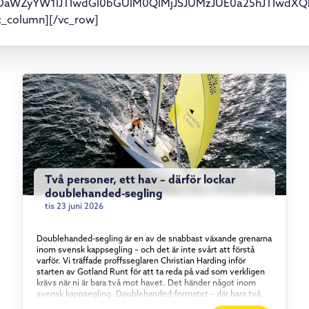
TNDaWZyYW1lJTIwdGl0bGUlM0QlMjJSJUMzJUE0a25hJTIw
c_column][/vc_row]
Två personer, ett hav – därför lockar
doublehanded-segling
tis 23 juni 2026
Doublehanded-segling är en av de snabbast växande grenarna
inom svensk kappsegling – och det är inte svårt att förstå
varför. Vi träffade proffsseglaren Christian Harding inför
starten av Gotland Runt för att ta reda på vad som verkligen
krävs när ni är bara två mot havet. Det händer något inom
svensk kappsegling. Doublehanded-formatet – där bara två
personer bemannar båten – har vuxit stadigt under det