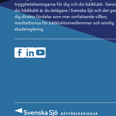
tre timmars segling följt av tre timmars vila. Det måste få
trygghetslösningarna för dig och din båtklubb. Gen
vara flexibelt i praktiken, men fasta rutiner är avgörande för
din båtklubb är du delägare i Svenska Sjö och det ge
att verkligen återhämta sig ordentligt. Så kommer du igång
Christian Harding är tydlig med rådet till den som vill prova
dig direkta fördelar som mer omfattande villkor,
på: börja enkelt. En mindre, lätthanterlig båt och en pålitlig
resultatbonus för båtklubbsmedlemmar och smidig
kompis med rätt inställning är allt som behövs för att ta de
första stegen. Saknar man egen båt finns det ofta möjlighet
skadereglering.
att hoppa på som gast hos en erfaren båtägare – ett utmärk
sätt att lära sig formatet inifrån innan man investerar i eget
material.