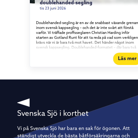
doublehanded-segling
tis 23 juni 2026
Doublehanded-segling är en av de snabbast växande grenar
inom svensk kappsegling – och det är inte svårt att förstå
varför. Vi träffade proffsseglaren Christian Harding inför
starten av Gotland Runt för att ta reda på vad som verkligen
krävs när ni är bara två mot havet. Det händer något inom
svensk kappsegling. Doublehanded-formatet – där bara två
personer bemannar båten – har vuxit stadigt under det
senaste och ett halvt decenniet, och intresset visar inga
Läs mer
tecken på att mattas av. Vi tog en tur med proffsseglaren
Christian Harding, som i år seglar Gotland Runt tillsammans
med äventyraren Aron Andersson ombord på vår Elan 310
Groundbreaker. Vad det egentligen är som lockar med att
segla kortbemannat – och vad som krävs för att göra det bra
Konstant i rörelse För Christian Harding handlar tjusningen
om tempot. I en båt med full besättning kan långa perioder 
utan att varje enskild besättningsmedlem behöver göra
något. Doublehanded är raka motsatsen. – Det är aldrig någ
vila – det är det som är så kul, säger han. Det innebär förstå
också att förberedelserna väger tyngre. Allt ombord måste
Svenska Sjö i korthet
vara genomtänkt, från rigg och segeltrim till rutiner för att ä
och sova. Vila är också en taktik På ett lopp av Gotland Runt
kaliber – flera hundra nautiska mil runt en hel ö – räcker det
Vi på Svenska Sjö har bara en sak för ögonen. Att
inte att bara vara duktig på att segla. Återhämtning blir lika
ständigt utveckla de bästa båtförsäkringarna och
strategisk som vindtaktik. – Vi kör ett rullande schema med