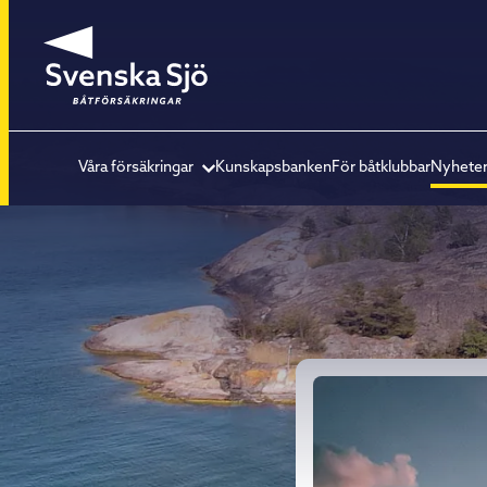
Våra försäkringar
Kunskapsbanken
För båtklubbar
Nyhete