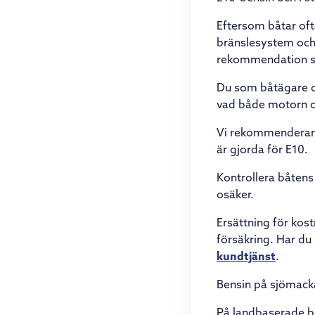
Eftersom båtar oft
bränslesystem och 
rekommendation so
Du som båtägare oc
vad både motorn o
Vi rekommenderar a
är gjorda för E10.
Kontrollera båtens
osäker.
Ersättning för kos
försäkring. Har du
kundtjänst
.
Bensin på sjömack
På landbaserade be