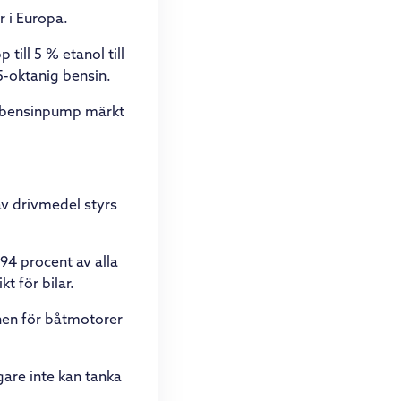
r i Europa.
ill 5 % etanol till
5-oktanig bensin.
n bensinpump märkt
 av drivmedel styrs
94 procent av alla
t för bilar.
onen för båtmotorer
gare inte kan tanka