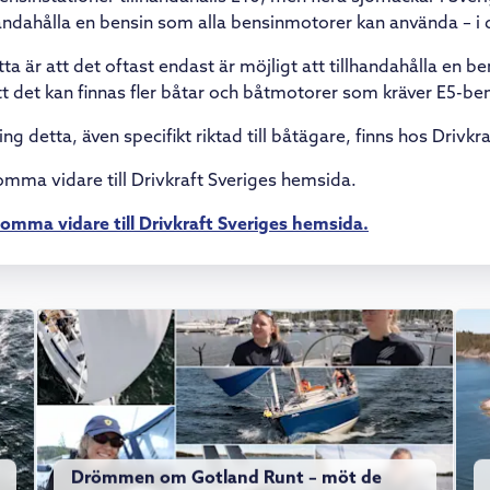
handahålla en bensin som alla bensinmotorer kan använda – i d
tta är att det oftast endast är möjligt att tillhandahålla en be
 det kan finnas fler båtar och båtmotorer som kräver E5-ben
ng detta, även specifikt riktad till båtägare, finns hos Drivkra
komma vidare till Drivkraft Sveriges hemsida.
 komma vidare till Drivkraft Sveriges hemsida.
Drömmen om Gotland Runt – möt de