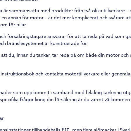
a är sammansatta med produkter från två olika tillverkare – 
en annan för motor – är det mer komplicerat och svårare att
m för bilar.
h försäkringstagare ansvarar för att ta reda på vad som gäl
ch bränslesystemet är konstruerade för.
tt du, innan du tankar, tar reda på om både din motor och 
 instruktionsbok och kontakta motortillverkare eller general
tnader som uppkommit i samband med felaktig tankning utgår
 specifika frågor kring din försäkring är du varmt välkommen
ar
nsinstationer tillhandahålls E10, men flera sjömackar i Sver