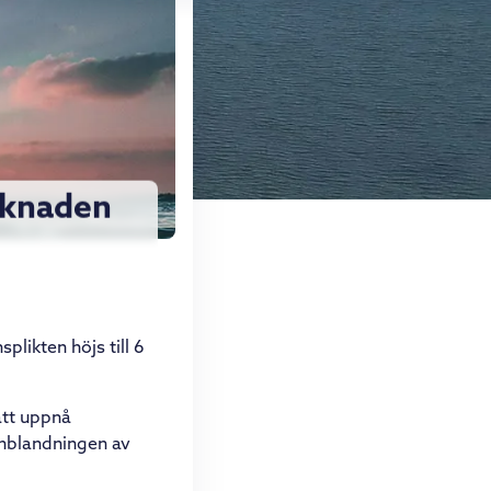
rknaden
likten höjs till 6
att uppnå
inblandningen av