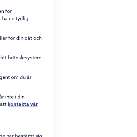
en för
 ha en tydlig
ler för din båt och
ditt bränslesystem
agent om du är
 inte i din
 att
kontakta vår
ige har bestämt sig