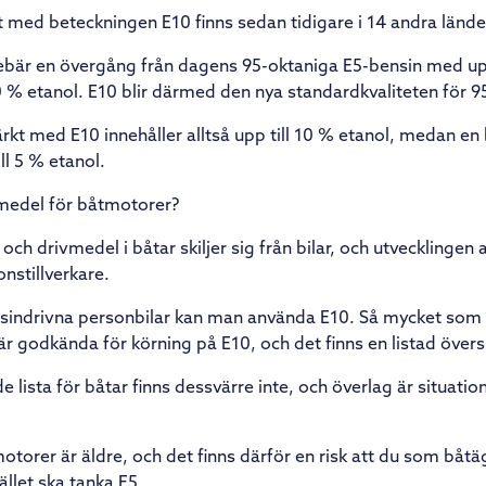
 med beteckningen E10 finns sedan tidigare i 14 andra lände
bär en övergång från dagens 95-oktaniga E5-bensin med upp t
0 % etanol. E10 blir därmed den nya standardkvaliteten för 9
kt med E10 innehåller alltså upp till 10 % etanol, medan e
ll 5 % etanol.
vmedel för båtmotorer?
ch drivmedel i båtar skiljer sig från bilar, och utvecklingen
donstillverkare.
bensindrivna personbilar kan man använda E10. Så mycket som 
är godkända för körning på E10, och det finns en listad översik
lista för båtar finns dessvärre inte, och överlag är situati
torer är äldre, och det finns därför en risk att du som båtä
ället ska tanka E5.