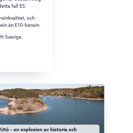
etta fall E5.
nsinkvalitet, och
sin än E10-bensin.
ft Sverige.
Utö – en explosion av historia och