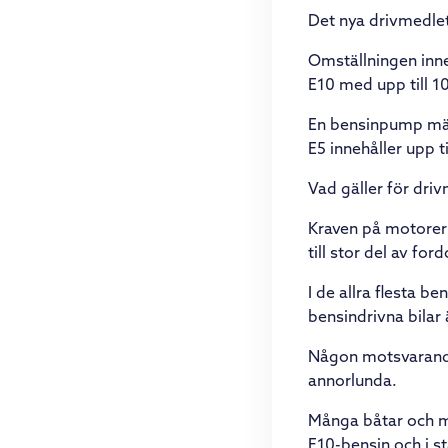
Det nya drivmedlet
Omställningen inne
E10 med upp till 1
En bensinpump mär
E5 innehåller upp ti
Vad gäller för dri
Kraven på motorer o
till stor del av for
I de allra flesta 
bensindrivna bilar 
Någon motsvarande 
annorlunda.
Många båtar och mo
E10-bensin och i st