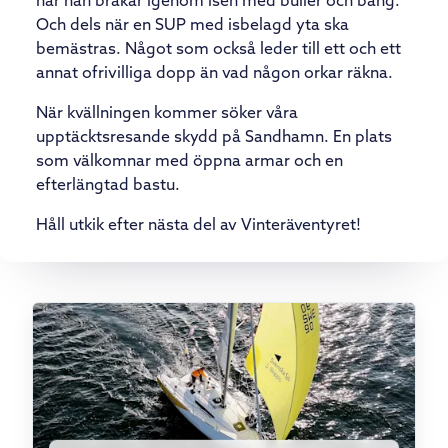
när han brakar igenom isen med buller och bång.
Och dels när en SUP med isbelagd yta ska
bemästras. Något som också leder till ett och ett
annat ofrivilliga dopp än vad någon orkar räkna.
När kvällningen kommer söker våra
upptäcktsresande skydd på Sandhamn. En plats
som välkomnar med öppna armar och en
efterlängtad bastu.
Håll utkik efter nästa del av Vinteräventyret!