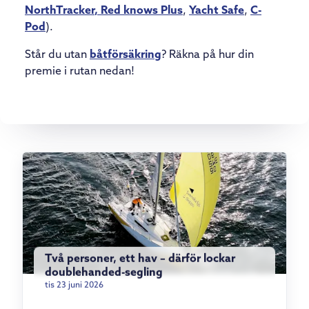
NorthTracker
, Red knows Plus
,
Yacht Safe
,
C-
Pod
).
Står du utan
båtförsäkring
? Räkna på hur din
premie i rutan nedan!
Två personer, ett hav – därför lockar
doublehanded-segling
tis 23 juni 2026