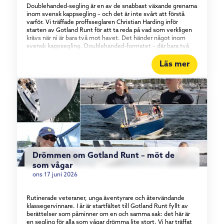
Doublehanded-segling är en av de snabbast växande grenarna
inom svensk kappsegling – och det är inte svårt att förstå
varför. Vi träffade proffsseglaren Christian Harding inför
starten av Gotland Runt för att ta reda på vad som verkligen
krävs när ni är bara två mot havet. Det händer något inom
svensk kappsegling. Doublehanded-formatet – där bara två
personer bemannar båten – har vuxit stadigt under det
senaste och ett halvt decenniet, och intresset visar inga
Läs mer
tecken på att mattas av. Vi tog en tur med proffsseglaren
Christian Harding, som i år seglar Gotland Runt tillsammans
med äventyraren Aron Andersson ombord på vår Elan 310
Groundbreaker. Vad det egentligen är som lockar med att
segla kortbemannat – och vad som krävs för att göra det bra.
Konstant i rörelse För Christian Harding handlar tjusningen
om tempot. I en båt med full besättning kan långa perioder gå
utan att varje enskild besättningsmedlem behöver göra
något. Doublehanded är raka motsatsen. – Det är aldrig någon
vila – det är det som är så kul, säger han. Det innebär förstås
också att förberedelserna väger tyngre. Allt ombord måste
Drömmen om Gotland Runt – möt de
vara genomtänkt, från rigg och segeltrim till rutiner för att äta
som vågar
och sova. Vila är också en taktik På ett lopp av Gotland Runts
kaliber – flera hundra nautiska mil runt en hel ö – räcker det
ons 17 juni 2026
inte att bara vara duktig på att segla. Återhämtning blir lika
strategisk som vindtaktik. – Vi kör ett rullande schema med
tre timmars segling följt av tre timmars vila. Det måste få
Rutinerade veteraner, unga äventyrare och återvändande
vara flexibelt i praktiken, men fasta rutiner är avgörande för
klassegervinnare. I år är startfältet till Gotland Runt fyllt av
att verkligen återhämta sig ordentligt. Så kommer du igång
berättelser som påminner om en och samma sak: det här är
Christian Harding är tydlig med rådet till den som vill prova
en segling för alla som vågar drömma lite stort. Vi har träffat