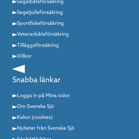
Segelbåtsförsäkring
musealt. Natur utan att det känns otillgängligt. Liv och
rörelse – men också stillhet. För båtfolk är det guld värt. Du
Segeljolleförsäkring
kan komma hit för en natt och fylla på allt du behöver. Eller
stanna flera dagar och ändå inte känna dig färdig.
Sportfiskeförsäkring
Veteranbåtsförsäkring
Tilläggsförsäkring
Villkor
Snabba länkar
Logga in på Mina sidor
Om Svenska Sjö
Kakor (cookies)
Nyheter från Svenska Sjö