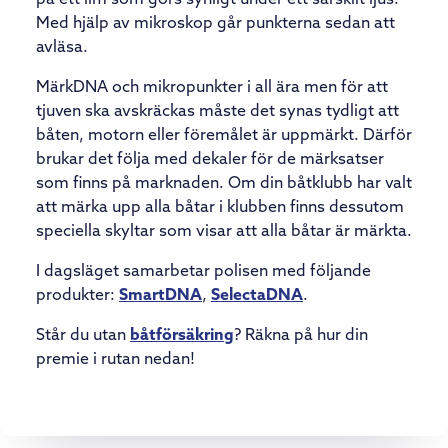
på ett lim som görs synligt under ett särskilt ljus.
Med hjälp av mikroskop går punkterna sedan att
avläsa.
MärkDNA och mikropunkter i all ära men för att
tjuven ska avskräckas måste det synas tydligt att
båten, motorn eller föremålet är uppmärkt. Därför
brukar det följa med dekaler för de märksatser
som finns på marknaden. Om din båtklubb har valt
att märka upp alla båtar i klubben finns dessutom
speciella skyltar som visar att alla båtar är märkta.
I dagsläget samarbetar polisen med följande
produkter:
SmartDNA
,
SelectaDNA
.
Står du utan
båtförsäkring
? Räkna på hur din
premie i rutan nedan!