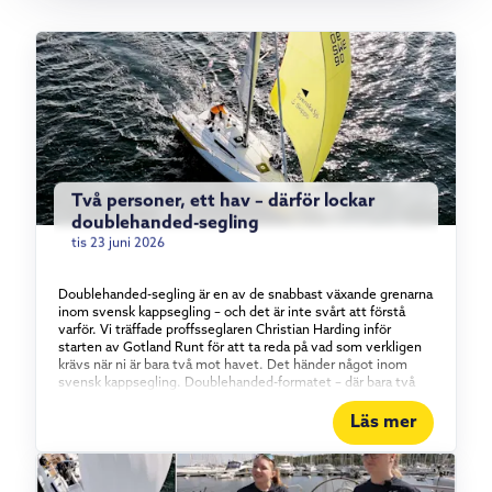
Två personer, ett hav – därför lockar
doublehanded-segling
tis 23 juni 2026
Doublehanded-segling är en av de snabbast växande grenarna
inom svensk kappsegling – och det är inte svårt att förstå
varför. Vi träffade proffsseglaren Christian Harding inför
starten av Gotland Runt för att ta reda på vad som verkligen
krävs när ni är bara två mot havet. Det händer något inom
svensk kappsegling. Doublehanded-formatet – där bara två
personer bemannar båten – har vuxit stadigt under det
senaste och ett halvt decenniet, och intresset visar inga
Läs mer
tecken på att mattas av. Vi tog en tur med proffsseglaren
Christian Harding, som i år seglar Gotland Runt tillsammans
med äventyraren Aron Andersson ombord på vår Elan 310
Groundbreaker. Vad det egentligen är som lockar med att