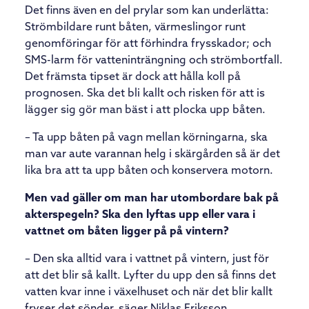
Det finns även en del prylar som kan underlätta:
Strömbildare runt båten, värmeslingor runt
genomföringar för att förhindra frysskador; och
SMS-larm för vatteninträngning och strömbortfall.
Det främsta tipset är dock att hålla koll på
prognosen. Ska det bli kallt och risken för att is
lägger sig gör man bäst i att plocka upp båten.
– Ta upp båten på vagn mellan körningarna, ska
man var aute varannan helg i skärgården så är det
lika bra att ta upp båten och konservera motorn.
Men vad gäller om man har utombordare bak på
akterspegeln? Ska den lyftas upp eller vara i
vattnet om båten ligger på på vintern?
– Den ska alltid vara i vattnet på vintern, just för
att det blir så kallt. Lyfter du upp den så finns det
vatten kvar inne i växelhuset och när det blir kallt
fryser det sönder, säger Niklas Eriksson.