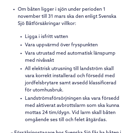
Om båten ligger i sjön under perioden 1
november till 31 mars ska den enligt Svenska
Sjö Båtförsäkringar villkor:
Ligga i isfritt vatten
Vara uppvärmd över fryspunkten
Vara utrustad med automatisk länspump
med nivåvakt
All elektrisk utrusning till landström skall
vara korrekt installerad och försedd med
jordfelsbrytare samt avsedd klassificerad
för utomhusbruk.
Landströmsförsörjningen ska vara försedd
med aktiverat avbrottslarm som ska kunna
mottas 24 tim/dygn. Vid larm skall båten
omgående ses till och felet åtgärdas.
– Försäkringstagare hos Svenska Sjö får ha båten i