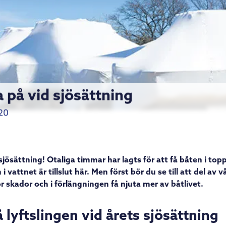
a på vid sjösättning
20
sjösättning! Otaliga timmar har lagts för att få båten i to
 i vattnet är tillslut här. Men först bör du se till att del av v
r skador och i förlängningen få njuta mer av båtlivet.
å lyftslingen vid årets sjösättning