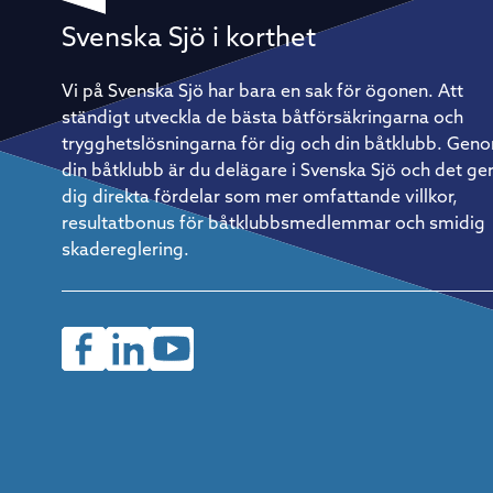
vila – det är det som är så kul, säger han. Det innebär förstå
också att förberedelserna väger tyngre. Allt ombord måste
Svenska Sjö i korthet
vara genomtänkt, från rigg och segeltrim till rutiner för att ä
och sova. Vila är också en taktik På ett lopp av Gotland Runt
kaliber – flera hundra nautiska mil runt en hel ö – räcker det
Vi på Svenska Sjö har bara en sak för ögonen. Att
inte att bara vara duktig på att segla. Återhämtning blir lika
ständigt utveckla de bästa båtförsäkringarna och
strategisk som vindtaktik. – Vi kör ett rullande schema med
tre timmars segling följt av tre timmars vila. Det måste få
trygghetslösningarna för dig och din båtklubb. Gen
vara flexibelt i praktiken, men fasta rutiner är avgörande för
din båtklubb är du delägare i Svenska Sjö och det ge
att verkligen återhämta sig ordentligt. Så kommer du igång
Christian Harding är tydlig med rådet till den som vill prova
dig direkta fördelar som mer omfattande villkor,
på: börja enkelt. En mindre, lätthanterlig båt och en pålitlig
resultatbonus för båtklubbsmedlemmar och smidig
kompis med rätt inställning är allt som behövs för att ta de
första stegen. Saknar man egen båt finns det ofta möjlighet
skadereglering.
att hoppa på som gast hos en erfaren båtägare – ett utmärk
sätt att lära sig formatet inifrån innan man investerar i eget
material.