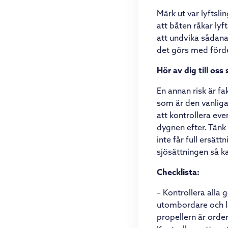
Märk ut var lyftsl
att båten råkar lyf
att undvika sådana
det görs med förde
Hör av dig till oss 
En annan risk är fa
som är den vanligas
att kontrollera eve
dygnen efter. Tänk
inte får full ersät
sjösättningen så ka
Checklista:
– Kontrollera alla
utombordare och lå
propellern är orde