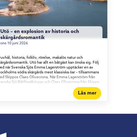
Utö – en explosion av historia och
skärgårdsromantik
ons 10 juni 2026
uvhål, historia, folkliv, rörelse, makalös natur och
ärgårdsromantik. Utö har allt en båtgäst kan önska sig. Följ
ed när Svenska Sjös Emma Lagerström upptäcker en av
tockholms södra skärgårds mest klassiska öar – tillsammans
ed Skippos Claes Olivecrona. När Emma Lagerström från
venska Sjö Båtförsäkringar och Claes Olivecrona från Skippo
ider in mot den klassiska skärgårdsön är det som att köra
akt in i ett stycke svensk sommarhistoria. Här har människor
Läs mer
rutit malm sedan medeltiden, societeten har druckit punsch
å verandor och Evert Taube har diktat sig varm.
mmantaget gör det Utö till mer än ett färdmål för sjöfarare.
et är ett begrepp. Pondus utan stress När man närmar sig
amnen reser sig den gamla gruvpatronens tjänstevilla som
tt riktmärke över öns långa historia – en pampig byggnad
om står som symbol för hela ön, stillsam pondus utan
ress. Utö är en sådan plats där historiens vingslag känns
nda in i märgen. Seglare, sommargäster, fiskare, konstnärer,