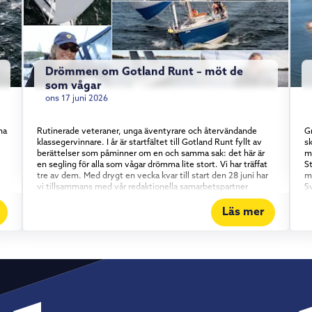
Drömmen om Gotland Runt – möt de
som vågar
ons 17 juni 2026
na
Rutinerade veteraner, unga äventyrare och återvändande
Gr
klassegervinnare. I år är startfältet till Gotland Runt fyllt av
sk
berättelser som påminner om en och samma sak: det här är
m
en segling för alla som vågar drömma lite stort. Vi har träffat
S
tre av dem. Med drygt en vecka kvar till start den 28 juni har
m
vi tillsammans med vår redaktionella samarbetspartner
S
Skippo mött några av de besättningar som gör årets upplaga
gl
av Gotland Runt. En sak är tydlig genom alla tre möten:
r
Läs mer
Gotland Runt är inte bara för proffsen. Erfarenhet möter
b
entusiasm Kajsa Terz Moravet är inget nyfiket nybörjarnamn i
p
startfältet – hon är ett återkommande ansikte i Gotland Runt
Sa
och ger sig ut igen i år, den här gången på Omega 42:an
D
.
Oriole tillsammans med sin pappa. Det är en välbeprövad och
h
pålitlig kryssare som passar upplägget perfekt. Att segla ihop
e
gå
med familjen, på en båt alla känner utan och innan, är en
s
medveten strategi. Kajsas råd till den som funderar på att ta
st
on
steget? Öppna upp båten och bjud in andra – precis som
ä