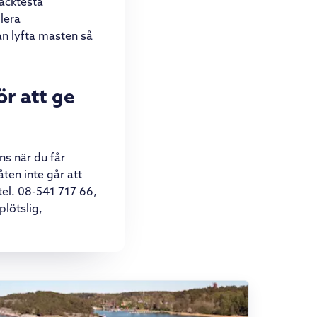
Läcktesta
lera
n lyfta masten så
ör att ge
ans när du får
en inte går att
el. 08-541 717 66,
plötslig,