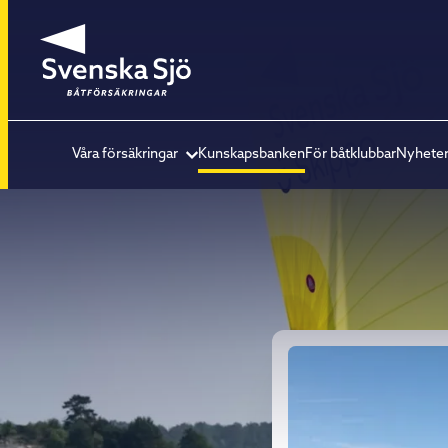
Våra försäkringar
Kunskapsbanken
För båtklubbar
Nyhete