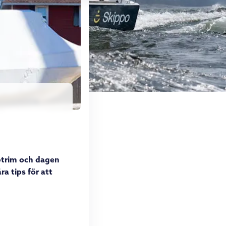
pptrim och dagen
åra tips för att