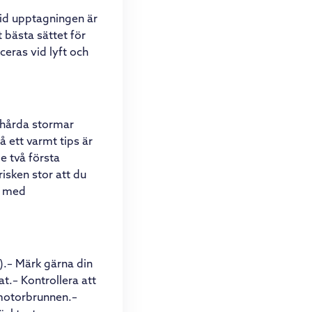
vid upptagningen är
t bästa sättet för
ceras vid lyft och
e hårda stormar
å ett varmt tips är
e två första
isken stor att du
nd med
).– Märk gärna din
t.– Kontrollera att
 motorbrunnen.–