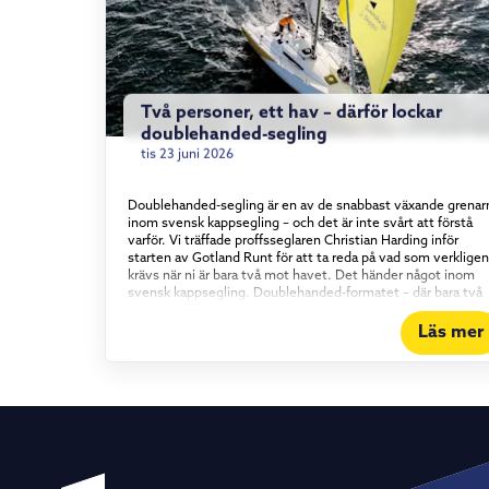
Två personer, ett hav – därför lockar
doublehanded-segling
tis 23 juni 2026
Doublehanded-segling är en av de snabbast växande grenar
inom svensk kappsegling – och det är inte svårt att förstå
varför. Vi träffade proffsseglaren Christian Harding inför
starten av Gotland Runt för att ta reda på vad som verkligen
krävs när ni är bara två mot havet. Det händer något inom
svensk kappsegling. Doublehanded-formatet – där bara två
personer bemannar båten – har vuxit stadigt under det
senaste och ett halvt decenniet, och intresset visar inga
Läs mer
tecken på att mattas av. Vi tog en tur med proffsseglaren
Christian Harding, som i år seglar Gotland Runt tillsammans
med äventyraren Aron Andersson ombord på vår Elan 310
Groundbreaker. Vad det egentligen är som lockar med att
segla kortbemannat – och vad som krävs för att göra det bra
Konstant i rörelse För Christian Harding handlar tjusningen
om tempot. I en båt med full besättning kan långa perioder 
utan att varje enskild besättningsmedlem behöver göra
något. Doublehanded är raka motsatsen. – Det är aldrig någ