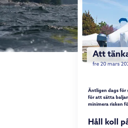
Att tänk
fre 20 mars 20
Äntligen dags för 
för att sätta baljan
minimera risken fö
Håll koll p