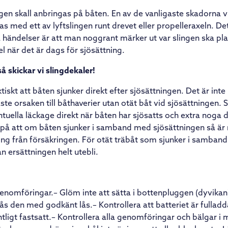
ingen skall anbringas på båten. En av de vanligaste skadorna 
tas med ett av lyftslingen runt drevet eller propelleraxeln. De
 händelser är att man noggrant märker ut var slingen ska pla
l när det är dags för sjösättning.
så skickar vi slingdekaler!
ktiskt att båten sjunker direkt efter sjösättningen. Det är int
te orsaken till båthaverier utan otät båt vid sjösättningen. S
ntuella läckage direkt när båten har sjösatts och extra noga d
 på att om båten sjunker i samband med sjösättningen så är r
tning från försäkringen. För otät träbåt som sjunker i samba
n ersättningen helt utebli.
 genomföringar.– Glöm inte att sätta i bottenpluggen (dyvikan
s den med godkänt lås.– Kontrollera att batteriet är fulladda
ntligt fastsatt.– Kontrollera alla genomföringar och bälgar i