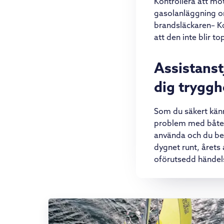
Kontrollera att mo
gasolanläggning om
brandsläckaren– Ko
att den inte blir t
Assistanstj
dig tryggh
Som du säkert känn
problem med båten
använda och du beh
dygnet runt, årets 
oförutsedd händel