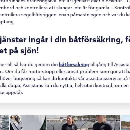
torbrunnens dräneringshål inte är igensatt eller blockerat.– 
bord och kontrollera att slangar inte är för gamla.– Kontrol
ntrollera segelbåtsriggen innan påmastningen och var du ka
opptung
änster ingår i din båtförsäkring, f
et på sjön!
er till så har du genom din
båtförsäkring
tillgång till Assist
. Om du får motorstopp eller annat problem som gör att båt
över bogsering så kan du kontakta vår assistansservice på t
alla dagar. Assistans kan du nyttja, helt utan kostnad, om en 
se uppstår.