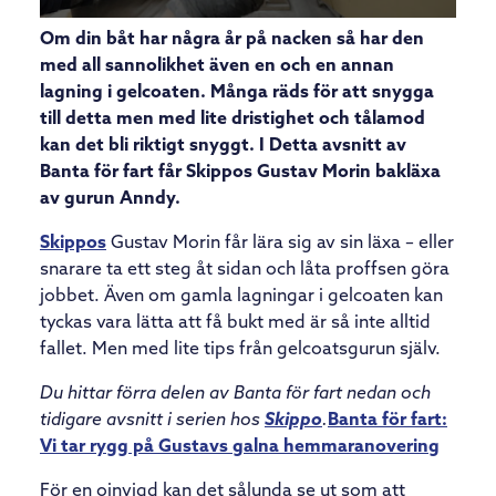
Om din båt har några år på nacken så har den
med all sannolikhet även en och en annan
lagning i gelcoaten. Många räds för att snygga
till detta men med lite dristighet och tålamod
kan det bli riktigt snyggt. I Detta avsnitt av
Banta för fart får Skippos Gustav Morin bakläxa
av gurun Anndy.
Skippos
Gustav Morin får lära sig av sin läxa – eller
snarare ta ett steg åt sidan och låta proffsen göra
jobbet. Även om gamla lagningar i gelcoaten kan
tyckas vara lätta att få bukt med är så inte alltid
fallet. Men med lite tips från gelcoatsgurun själv.
Du hittar förra delen av Banta för fart nedan och
tidigare avsnitt i serien hos
Skippo
.
Banta för fart:
Vi tar rygg på Gustavs galna hemmaranovering
För en oinvigd kan det sålunda se ut som att