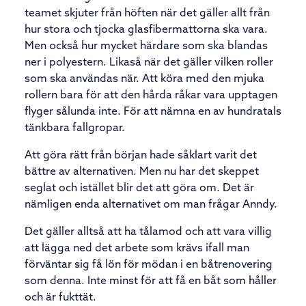
teamet skjuter från höften när det gäller allt från
hur stora och tjocka glasfibermattorna ska vara.
Men också hur mycket härdare som ska blandas
ner i polyestern. Likaså när det gäller vilken roller
som ska användas när. Att köra med den mjuka
rollern bara för att den hårda råkar vara upptagen
flyger sålunda inte. För att nämna en av hundratals
tänkbara fallgropar.
Att göra rätt från början hade såklart varit det
bättre av alternativen. Men nu har det skeppet
seglat och istället blir det att göra om. Det är
nämligen enda alternativet om man frågar Anndy.
Det gäller alltså att ha tålamod och att vara villig
att lägga ned det arbete som krävs ifall man
förväntar sig få lön för mödan i en båtrenovering
som denna. Inte minst för att få en båt som håller
och är fukttät.