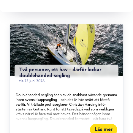
Två personer, ett hav – därför lockar
doublehanded-segling
tis 23 juni 2026
Doublehanded-segling är en av de snabbast växande grenarna
inom svensk kappsegling – och det är inte svårt att förstå
varför. Vi träffade proffsseglaren Christian Harding inför
starten av Gotland Runt för att ta reda på vad som verkligen
krävs när ni är bara två mot havet. Det händer något inom
svensk kappsegling. Doublehanded-formatet – där bara två
personer bemannar båten – har vuxit stadigt under det
senaste och ett halvt decenniet, och intresset visar inga
Läs mer