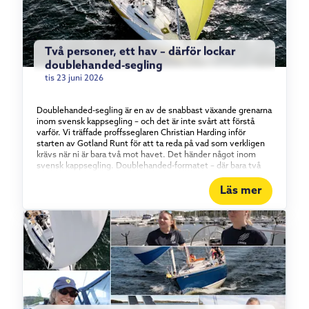
Två personer, ett hav – därför lockar
doublehanded-segling
tis 23 juni 2026
Doublehanded-segling är en av de snabbast växande grenarna
inom svensk kappsegling – och det är inte svårt att förstå
varför. Vi träffade proffsseglaren Christian Harding inför
starten av Gotland Runt för att ta reda på vad som verkligen
krävs när ni är bara två mot havet. Det händer något inom
svensk kappsegling. Doublehanded-formatet – där bara två
personer bemannar båten – har vuxit stadigt under det
senaste och ett halvt decenniet, och intresset visar inga
Läs mer
tecken på att mattas av. Vi tog en tur med proffsseglaren
Christian Harding, som i år seglar Gotland Runt tillsammans
med äventyraren Aron Andersson ombord på vår Elan 310
Groundbreaker. Vad det egentligen är som lockar med att
segla kortbemannat – och vad som krävs för att göra det bra.
Konstant i rörelse För Christian Harding handlar tjusningen
om tempot. I en båt med full besättning kan långa perioder gå
utan att varje enskild besättningsmedlem behöver göra
något. Doublehanded är raka motsatsen. – Det är aldrig någon
vila – det är det som är så kul, säger han. Det innebär förstås