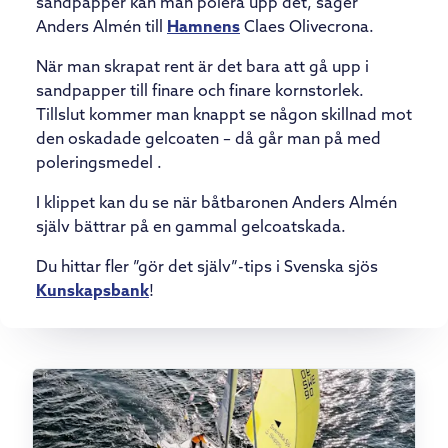
sandpapper kan man polera upp det, säger
Anders Almén till
Hamnens
Claes Olivecrona.
När man skrapat rent är det bara att gå upp i
sandpapper till finare och finare kornstorlek.
Tillslut kommer man knappt se någon skillnad mot
den oskadade gelcoaten – då går man på med
poleringsmedel .
I klippet kan du se när båtbaronen Anders Almén
själv bättrar på en gammal gelcoatskada.
Du hittar fler ”gör det själv”-tips i Svenska sjös
Kunskapsbank
!