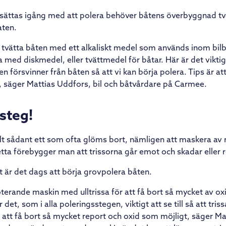
sättas igång med att polera behöver båtens överbyggnad tvä
aten.
t tvätta båten med ett alkaliskt medel som används inom bil
a med diskmedel, eller tvättmedel för båtar. Här är det viktiga
n försvinner från båten så att vi kan börja polera. Tips är at
, säger Mattias Uddfors, bil och båtvårdare på Carmee.
 steg!
lt sådant ett som ofta glöms bort, nämligen att maskera av r
tta förebygger man att trissorna går emot och skadar eller
t är det dags att börja grovpolera båten.
oterande maskin med ulltrissa för att få bort så mycket av o
det, som i alla poleringsstegen, viktigt att se till så att tris
r att få bort så mycket report och oxid som möjligt, säger Ma