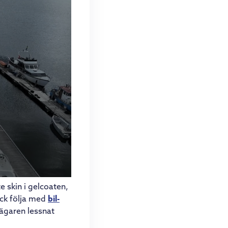
e skin i gelcoaten,
ick följa med
bil-
ägaren lessnat