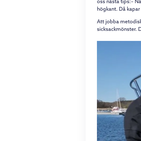
oss nästa tips:
– Nä
högkant. Då kapar 
Att jobba metodisk
sicksackmönster. Då