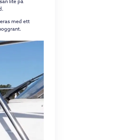
san lite på
d.
leras med ett
 noggrant.