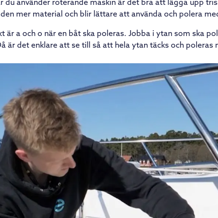
r du använder roterande maskin är det bra att lägga upp tris
den mer material och blir lättare att använda och polera me
t är a och o när en båt ska poleras. Jobba i ytan som ska po
 är det enklare att se till så att hela ytan täcks och poleras