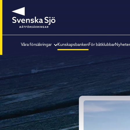
Våra försäkringar
Kunskapsbanken
För båtklubbar
Nyhete