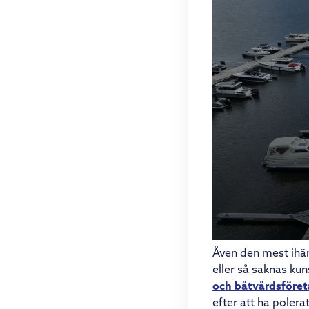
Även den mest ihär
eller så saknas ku
och båtvårdsföre
efter att ha polera