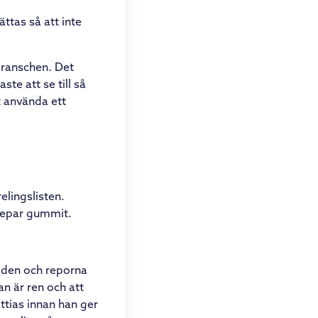
ttas så att inte
branschen. Det
ste att se till så
t använda ett
elingslisten.
 repar gummit.
xiden och reporna
san är ren och att
ttias innan han ger