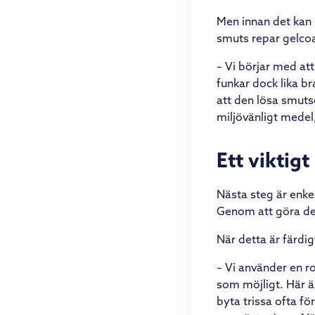
Men innan det kan 
smuts repar gelco
– Vi börjar med at
funkar dock lika br
att den lösa smutse
miljövänligt medel
Ett viktigt
Nästa steg är enke
Genom att göra de
När detta är färdig
– Vi använder en r
som möjligt. Här är 
byta trissa ofta fö