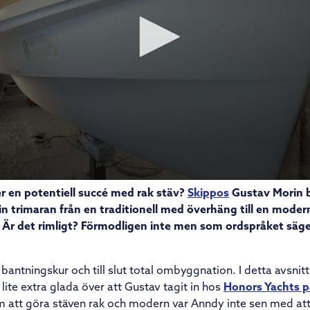
r en potentiell succé med rak stäv?
Skippos
Gustav Morin 
n trimaran från en traditionell med överhäng till en mode
. Är det rimligt? Förmodligen inte men som ordspråket säger
l bantningskur och till slut total ombyggnation. I detta avsnitt
 lite extra glada över att Gustav tagit in hos
Honors Yachts 
m att göra stäven rak och modern var Anndy inte sen med att 