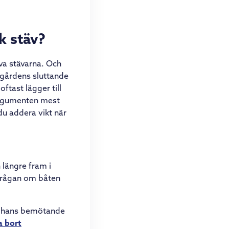
k stäv?
va stävarna. Och
rgårdens sluttande
ftast lägger till
argumenten mest
du addera vikt när
 längre fram i
 Frågan om båten
ar hans bemötande
a bort