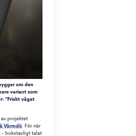
bygger om den
rnare variant som
: ”Friskt vågat
 av projektet
på Värmdö
. För när
– bokstavligt talat