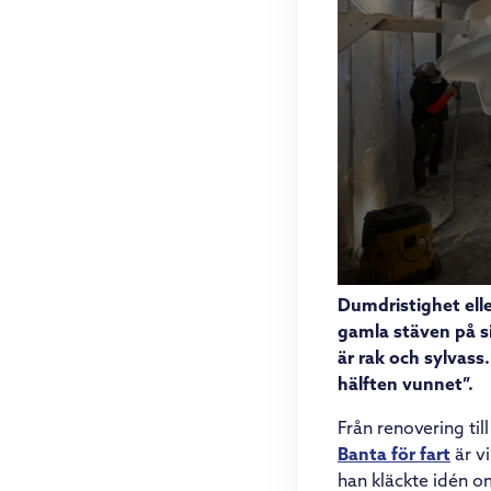
Dumdristighet elle
gamla stäven på si
är rak och sylvass
hälften vunnet”.
Från renovering til
Banta för fart
är vi
han kläckte idén o