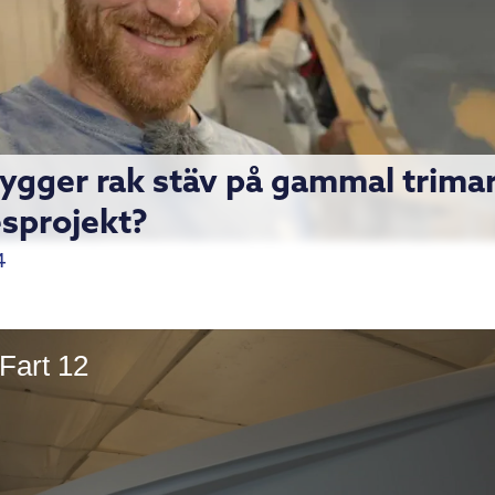
ygger rak stäv på gammal trimar
sprojekt?
4