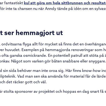
var fantastiskt
kul att göra om hela sittbrunnen och resultat
rför inte ta chansen nu när Anndy tände på idén om en sylvas
et ser hemmagjort ut
åta ordvitsarna flyga allt för mycket så finns det en överhänga
 över huvudet. Exemplen på hemmagjorda renoveringar som he
 ofta ganska osmickrande. En potentiell patrull att stöta på 
konkav. Något som varken gör båten snabbare eller snyggare
sin sida behöver man inte oroa sig. Här finns know-how in
lipteknik. Vad man sen ska använda för material får de lärde
och det räcker gott och väl.
r stolta sponsorer av projektet och hoppas en dag snart få 