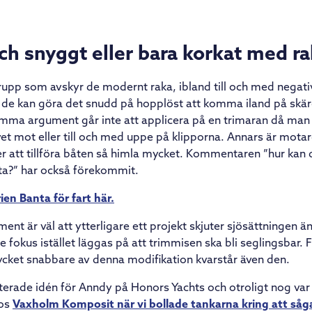
h snyggt eller bara korkat med ra
grupp som avskyr de modernt raka, ibland till och med negati
å de kan göra det snudd på hopplöst att komma iland på skä
amma argument går inte att applicera på en trimaran då man o
et mot eller till och med uppe på klipporna. Annars är mot
r att tillföra båten så himla mycket. Kommentaren ”hur kan 
nta?” har också förekommit.
rien Banta för fart här.
nt är väl att ytterligare ett projekt skjuter sjösättningen än
e fokus istället läggas på att trimmisen ska bli seglingsbar.
mycket snabbare av denna modifikation kvarstår även den.
terade idén för Anndy på Honors Yachts och otroligt nog v
hos
Vaxholm Komposit när vi bollade tankarna kring att såg