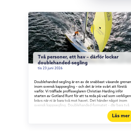
Två personer, ett hav – därför lockar
doublehanded-segling
tis 23 juni 2026
Doublehanded-segling är en av de snabbast växande grenar
inom svensk kappsegling – och det är inte svårt att förstå
varför. Vi träffade proffsseglaren Christian Harding inför
starten av Gotland Runt för att ta reda på vad som verkligen
krävs när ni är bara två mot havet. Det händer något inom
svensk kappsegling. Doublehanded-formatet – där bara två
personer bemannar båten – har vuxit stadigt under det
senaste och ett halvt decenniet, och intresset visar inga
Läs mer
tecken på att mattas av. Vi tog en tur med proffsseglaren
Christian Harding, som i år seglar Gotland Runt tillsammans
med äventyraren Aron Andersson ombord på vår Elan 310