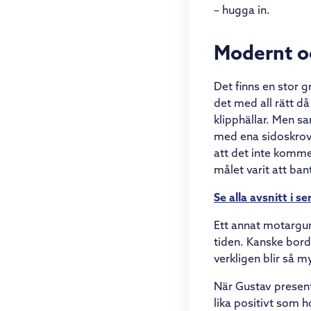
– hugga in.
Modernt oc
Det finns en stor 
det med all rätt d
klipphällar. Men s
med ena sidoskrov
att det inte komme
målet varit att ba
Se alla avsnitt i se
Ett annat motargume
tiden. Kanske bord
verkligen blir så 
När Gustav presen
lika positivt som 