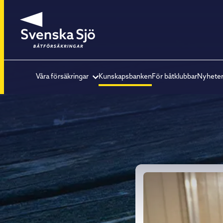
Våra försäkringar
Kunskapsbanken
För båtklubbar
Nyhete