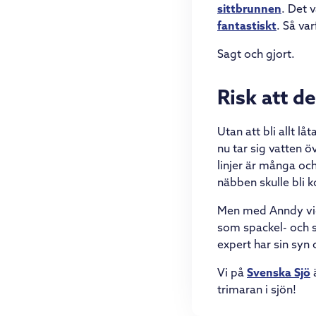
sittbrunnen
. Det 
fantastiskt
. Så va
Sagt och gjort.
Risk att d
Utan att bli allt l
nu tar sig vatten
linjer är många och
näbben skulle bli 
Men med Anndy vid 
som spackel- och s
expert har sin syn 
Vi på
Svenska Sjö
ä
trimaran i sjön!