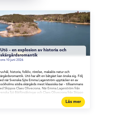
Utö – en explosion av historia och
skärgårdsromantik
ons 10 juni 2026
uvhål, historia, folkliv, rörelse, makalös natur och
ärgårdsromantik. Utö har allt en båtgäst kan önska sig. Följ
ed när Svenska Sjös Emma Lagerström upptäcker en av
tockholms södra skärgårds mest klassiska öar – tillsammans
ed Skippos Claes Olivecrona. När Emma Lagerström från
venska Sjö Båtförsäkringar och Claes Olivecrona från Skippo
ider in mot den klassiska skärgårdsön är det som att köra
akt in i ett stycke svensk sommarhistoria. Här har människor
Läs mer
rutit malm sedan medeltiden, societeten har druckit punsch
å verandor och Evert Taube har diktat sig varm.
mmantaget gör det Utö till mer än ett färdmål för sjöfarare.