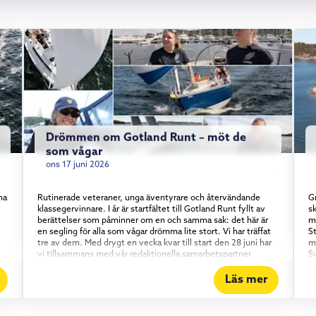
Drömmen om Gotland Runt – möt de
som vågar
ons 17 juni 2026
na
Rutinerade veteraner, unga äventyrare och återvändande
Gr
klassegervinnare. I år är startfältet till Gotland Runt fyllt av
sk
berättelser som påminner om en och samma sak: det här är
m
en segling för alla som vågar drömma lite stort. Vi har träffat
S
tre av dem. Med drygt en vecka kvar till start den 28 juni har
m
vi tillsammans med vår redaktionella samarbetspartner
S
Skippo mött några av de besättningar som gör årets upplaga
gl
av Gotland Runt. En sak är tydlig genom alla tre möten:
r
Läs mer
Gotland Runt är inte bara för proffsen. Erfarenhet möter
b
entusiasm Kajsa Terz Moravet är inget nyfiket nybörjarnamn i
p
startfältet – hon är ett återkommande ansikte i Gotland Runt
Sa