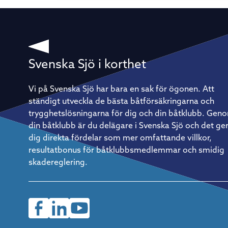
Groundbreaker. Vad det egentligen är som lockar med att
segla kortbemannat – och vad som krävs för att göra det bra
Konstant i rörelse För Christian Harding handlar tjusningen
om tempot. I en båt med full besättning kan långa perioder 
utan att varje enskild besättningsmedlem behöver göra
något. Doublehanded är raka motsatsen. – Det är aldrig någ
vila – det är det som är så kul, säger han. Det innebär förstå
också att förberedelserna väger tyngre. Allt ombord måste
Svenska Sjö i korthet
vara genomtänkt, från rigg och segeltrim till rutiner för att ä
och sova. Vila är också en taktik På ett lopp av Gotland Runt
kaliber – flera hundra nautiska mil runt en hel ö – räcker det
Vi på Svenska Sjö har bara en sak för ögonen. Att
inte att bara vara duktig på att segla. Återhämtning blir lika
ständigt utveckla de bästa båtförsäkringarna och
strategisk som vindtaktik. – Vi kör ett rullande schema med
tre timmars segling följt av tre timmars vila. Det måste få
trygghetslösningarna för dig och din båtklubb. Gen
vara flexibelt i praktiken, men fasta rutiner är avgörande för
din båtklubb är du delägare i Svenska Sjö och det ge
att verkligen återhämta sig ordentligt. Så kommer du igång
Christian Harding är tydlig med rådet till den som vill prova
dig direkta fördelar som mer omfattande villkor,
på: börja enkelt. En mindre, lätthanterlig båt och en pålitlig
resultatbonus för båtklubbsmedlemmar och smidig
kompis med rätt inställning är allt som behövs för att ta de
första stegen. Saknar man egen båt finns det ofta möjlighet
skadereglering.
att hoppa på som gast hos en erfaren båtägare – ett utmärk
sätt att lära sig formatet inifrån innan man investerar i eget
material.