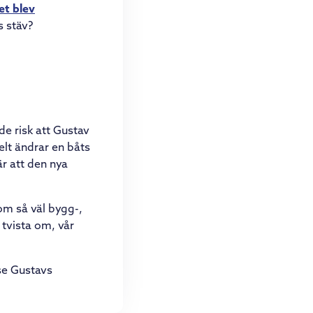
et blev
s stäv?
nde risk att Gustav
lt ändrar en båts
är att den nya
.
om så väl bygg-,
 tvista om, vår
se Gustavs