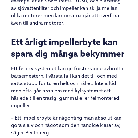
exempel är en Volvo Penta D1-30, och placering
av sjövattenfilter och impeller kan skilja mellan
olika motorer men lärdomarna går att överföra
även till andra motorer.
Ett årligt impellerbyte kan
spara dig många bekymmer
Ett fel i kylsystemet kan ge frustrerande avbrott i
båtsemestern. I värsta fall kan det till och med
sätta stopp för turen helt och hållet. Inte alltid
men ofta går problem med kylsystemet att
härleda till en trasig, gammal eller felmonterad
impeller.
– Ett impellerbyte är någonting man absolut kan
göra själv och något som den händige klarar av,
säger Per Inberg.