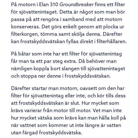
På motorn i Elan 310
Groundbreaker
finns ett filter
för sjövattenintaget. Detta är något som man bör
passa på att rengöra i samband med att motorn
konserveras. Det görs enkelt genom att plocka ur
filterkorgen, tömma samt skölja denna. Därefter
kan frostskyddsvätskan fyllas direkt i filterhållaren.
På båtar som inte har ett filter för sjövattenintag
får man ta ett par steg extra. Då behöver man
nämligen koppla bort slangen till sjövattenintaget
och stoppa ner denne i frostskyddsvätskan.
Därefter startar man motorn, oavsett om den har
filter för sjövattenintag eller inte, och kör tills dess
att frostskyddsvätskan är slut. Hur mycket som
krävs varierar från motor till motor. Vet man inte
hur mycket vätska som krävs kan man hålla koll på
när vattnet som kommer ut inte längre är vatten
utan färgad frostskyddsvätska.